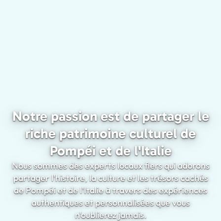
Notre passion est de partager le
riche patrimoine culturel de
Pompéi et de l'Italie
Nous sommes des experts locaux fiers qui adorons
partager l'histoire, la culture et les trésors cachés
de Pompéi et de l'Italie à travers des expériences
authentiques et personnalisées que vous
n'oublierez jamais.