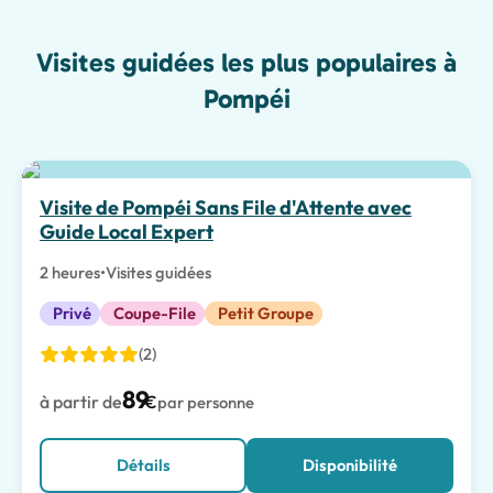
Visites guidées les plus populaires à
Pompéi
Meilleur choix
Visite de Pompéi Sans File d'Attente avec
Guide Local Expert
2 heures
•
Visites guidées
Privé
Coupe-File
Petit Groupe
(2)
89
à partir de
€
par personne
Détails
Disponibilité