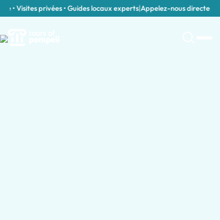
 • Visites privées • Guides locaux experts
|
Appelez-nous directement 
Visites guidées à Pompéi par type de g
Visites Guidées pour Familles avec Enfan