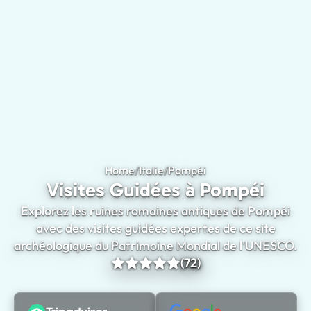
Home
/
Italie
/
Pompéi
Visites Guidées à Po
Visites Guidées à Pompéi
Explorez les ruines romaines antiques de Pompéi
avec des visites guidées expertes de ce site
archéologique du Patrimoine Mondial de l'UNESCO.
(72)