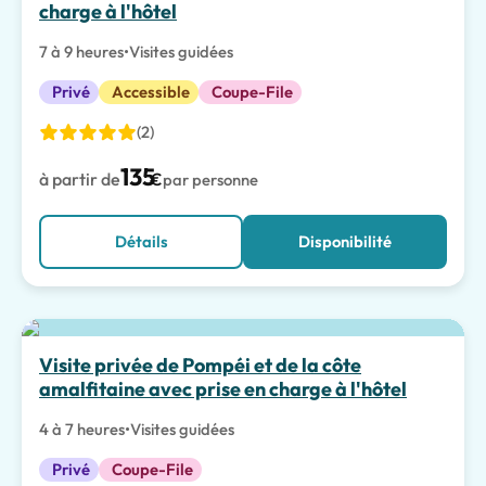
charge à l'hôtel
7 à 9 heures
•
Visites guidées
Privé
Accessible
Coupe-File
(2)
135
à partir de
€
par personne
Détails
Disponibilité
Meilleur choix
Visite privée de Pompéi et de la côte
amalfitaine avec prise en charge à l'hôtel
4 à 7 heures
•
Visites guidées
Privé
Coupe-File