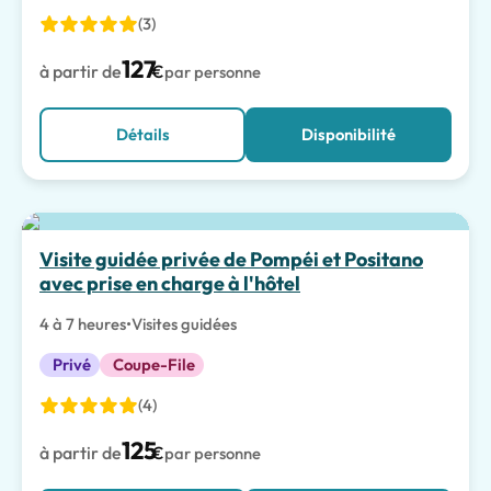
(3)
127
à partir de
€
par personne
Détails
Disponibilité
Meilleur choix
Visite guidée privée de Pompéi et Positano
avec prise en charge à l'hôtel
4 à 7 heures
•
Visites guidées
Privé
Coupe-File
(4)
125
à partir de
€
par personne