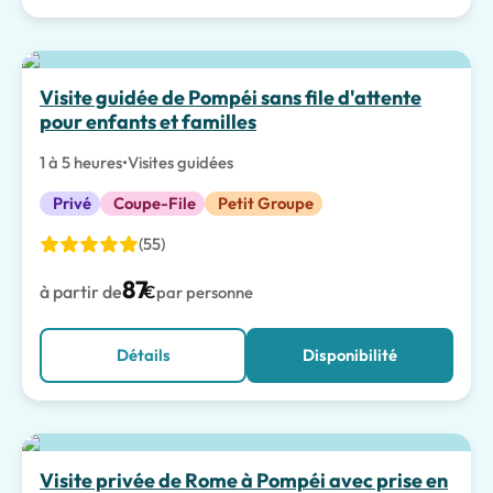
Meilleur choix
Visite guidée de Pompéi sans file d'attente
pour enfants et familles
1 à 5 heures
•
Visites guidées
Privé
Coupe-File
Petit Groupe
(55)
87
à partir de
€
par personne
Détails
Disponibilité
Visite privée de Rome à Pompéi avec prise en