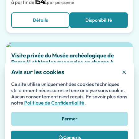
154
à partir de
€
par personne
Détails
Disponibilité
Meilleur choix
Visite privée du Musée archéologique de
Pompéi et Naples avec prise en charge à
l'hôtel
Avis sur les cookies
Visites guidées
Ce site utilise uniquement des cookies techniques
strictement nécessaires et une analyse sans cookie.
Privé
Accessible
Coupe-File
Aucun consentement n'est requis. En savoir plus dans
notre
Politique de Confidentialité
.
145
à partir de
€
par personne
Fermer
Détails
Disponibilité
Compris