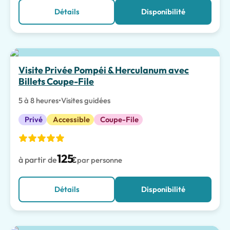
Détails
Disponibilité
Visite Privée Pompéi & Herculanum avec
Billets Coupe-File
5 à 8 heures
•
Visites guidées
Privé
Accessible
Coupe-File
125
à partir de
€
par personne
Détails
Disponibilité