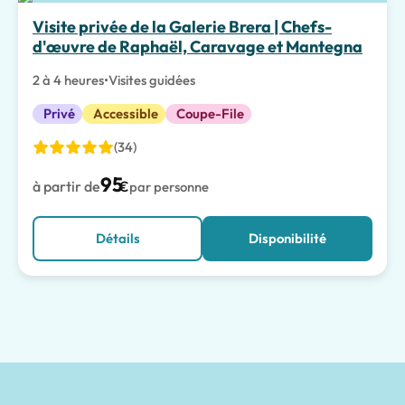
Visite privée de la Galerie Brera | Chefs-
d'œuvre de Raphaël, Caravage et Mantegna
2 à 4 heures
•
Visites guidées
Privé
Accessible
Coupe-File
(34)
95
à partir de
€
par personne
Détails
Disponibilité
Visites guidées de Milan | Tours of Pompeii