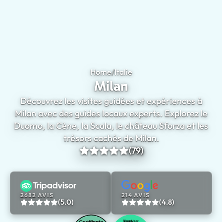
Home
/
Italie
Milan
Milan
Découvrez les visites guidées et expériences à
Milan avec des guides locaux experts. Explorez le
Duomo, la Cène, la Scala, le château Sforza et les
trésors cachés de Milan.
(79)
2682 AVIS
214 AVIS
(5.0)
(4.8)