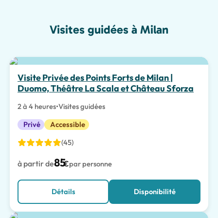
Visites guidées à Milan
Meilleur choix
Visite Privée des Points Forts de Milan |
Duomo, Théâtre La Scala et Château Sforza
2 à 4 heures
•
Visites guidées
Privé
Accessible
(45)
85
à partir de
€
par personne
Détails
Disponibilité