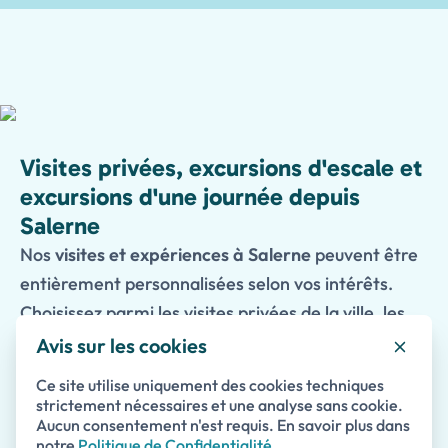
Visites privées, excursions d'escale et
excursions d'une journée depuis
Salerne
Nos
visites et expériences à Salerne
peuvent être
entièrement personnalisées selon vos intérêts.
Choisissez parmi les visites privées de la ville, les
excursions d'escale, les expériences culinaires et
Avis sur les cookies
les excursions d'une journée vers certaines des
Ce site utilise uniquement des cookies techniques
destinations les plus célèbres du sud de l'Italie,
strictement nécessaires et une analyse sans cookie.
Aucun consentement n'est requis. En savoir plus dans
notamment la Côte Amalfitaine, Paestum, Pompéi
notre
Politique de Confidentialité
.