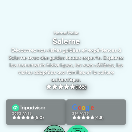
Home
/
Italie
Salerne
Salerne
Découvrez nos visites guidées et expériences à
Salerne avec des guides locaux experts. Explorez
les monuments historiques, les vues côtières, les
visites adaptées aux familles et la culture
authentique.
(165)
2682 AVIS
214 AVIS
(5.0)
(4.8)