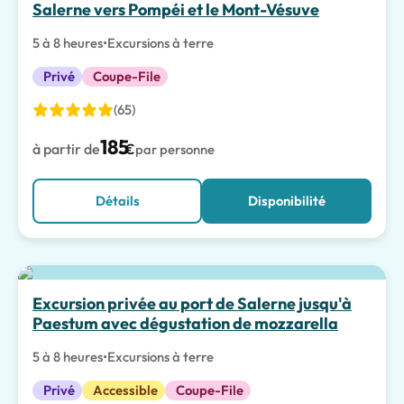
Salerne vers Pompéi et le Mont-Vésuve
5 à 8 heures
•
Excursions à terre
Privé
Coupe-File
(65)
185
à partir de
€
par personne
Détails
Disponibilité
Meilleur choix
Excursion privée au port de Salerne jusqu'à
Paestum avec dégustation de mozzarella
5 à 8 heures
•
Excursions à terre
Privé
Accessible
Coupe-File