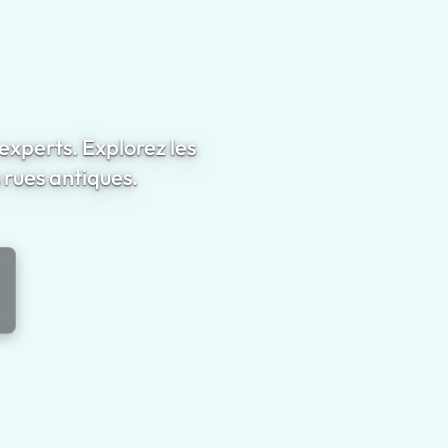
experts. Explorez les
 rues antiques.