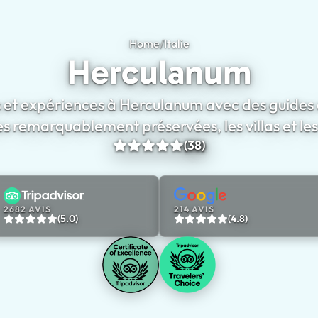
Home
/
Italie
Herculanum
Herculanum
s et expériences à Herculanum avec des guides 
s remarquablement préservées, les villas et les
(38)
2682 AVIS
214 AVIS
(5.0)
(4.8)