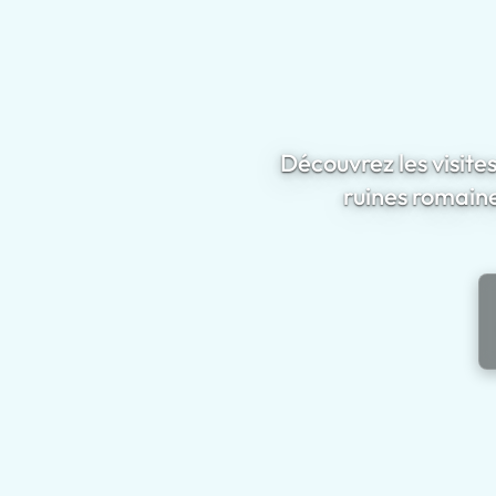
Découvrez les visite
ruines romaine