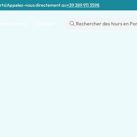
rts
|
Appelez-nous directement au
+39 389 911 3598
opos de nous
Contact