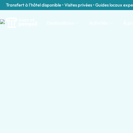
Transfert à l'hôtel disponible • Visites privées • Guides locaux expe
Destinations
Activités
À pr