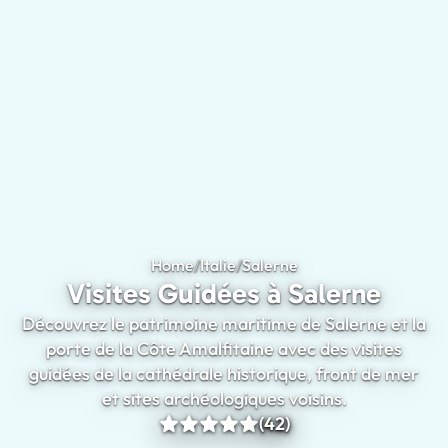
Home
/
Italie
/
Salerne
Visites Guidées à Sal
Visites Guidées à Salerne
Découvrez le patrimoine maritime de Salerne et la
porte de la Côte Amalfitaine avec des visites
guidées de la cathédrale historique, front de mer
et sites archéologiques voisins.
(42)