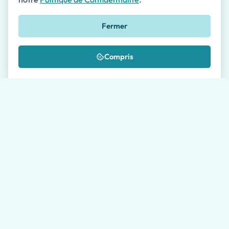
Téléphone
🇺🇸
Fermer
+1
Message *
Compris
Où nous avez-vous connu?
J'autorise le traitement de mes données comme
décrit dans la
Politique de Confidentialité
*
Veuillez permettre à nos agents de voyage jusqu'à 24
heures pour vous répondre. Le temps de réponse moyen
en semaine est de 1 heure.
Envoyer la demande