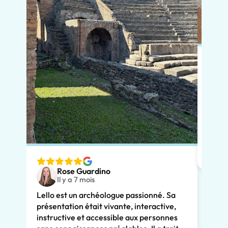
Pour 
réser
notre
chale
avait
adapt
nous v
Rose Guardino
deux 
Il y a 7 mois
avec 
Lello est un archéologue passionné. Sa
comme
présentation était vivante, interactive,
Son e
instructive et accessible aux personnes
clair