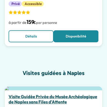
Privé
Accessible
159
à partir de
€
par personne
Détails
Disponibilité
Visites guidées à Naples
Meilleur choix
Visite Guidée Privée du Musée Archéologique
de Naples sans Files d'Attente