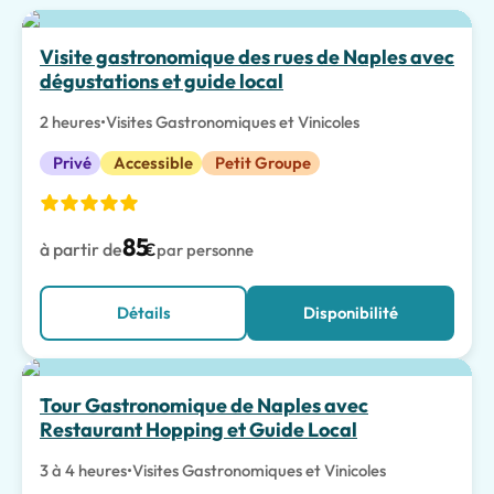
Meilleur choix
Visite gastronomique des rues de Naples avec
dégustations et guide local
2 heures
•
Visites Gastronomiques et Vinicoles
Privé
Accessible
Petit Groupe
85
à partir de
€
par personne
Détails
Disponibilité
Tour Gastronomique de Naples avec
Restaurant Hopping et Guide Local
3 à 4 heures
•
Visites Gastronomiques et Vinicoles