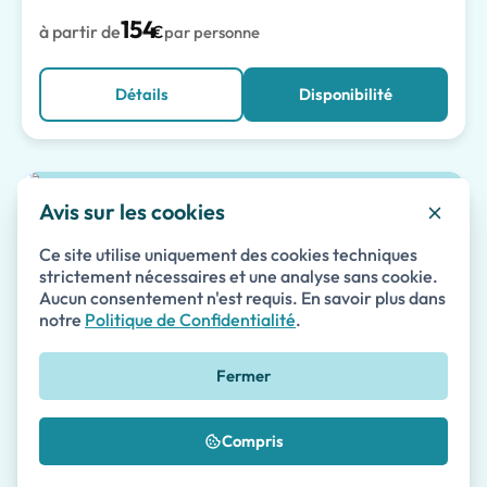
154
à partir de
€
par personne
Détails
Disponibilité
Avis sur les cookies
Meilleur choix
Visite privée du Musée archéologique de
Pompéi et Naples avec prise en charge à
Ce site utilise uniquement des cookies techniques
l'hôtel
strictement nécessaires et une analyse sans cookie.
Aucun consentement n'est requis. En savoir plus dans
Visites guidées
notre
Politique de Confidentialité
.
Privé
Accessible
Coupe-File
Fermer
145
à partir de
€
par personne
Compris