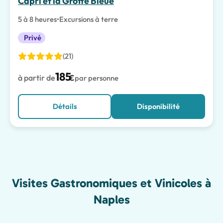
Capri et la Grotte Bleue
5 à 8 heures
•
Excursions à terre
Privé
(21)
185
à partir de
€
par personne
Détails
Disponibilité
Visites Gastronomiques et Vinicoles à
Naples