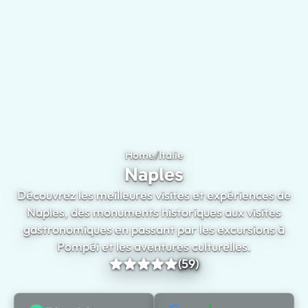
Home
/
Italie
Naples
Naples
Découvrez les meilleures visites et expériences de
Naples, des monuments historiques aux visites
gastronomiques en passant par les excursions à
Pompéi et les aventures culturelles.
(59)