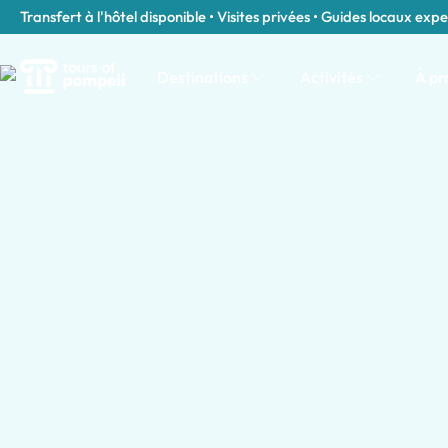
Transfert à l'hôtel disponible • Visites privées • Guides locaux expe
Destinations
Activités
À pr