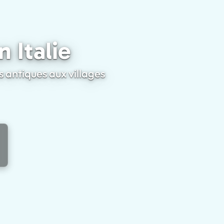
'une Journée en Italie
 Italie
s antiques aux villages