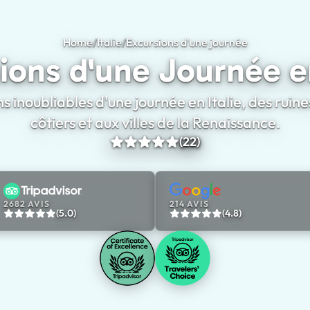
Home
/
Italie
/
Excursions d'une journée
Excursions d
ions d'une Journée en
ns inoubliables d'une journée en Italie, des ruine
côtiers et aux villes de la Renaissance.
(22)
2682 AVIS
214 AVIS
(5.0)
(4.8)