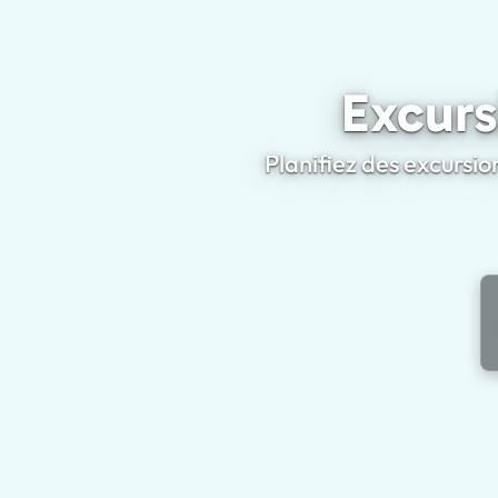
Excurs
Planifiez des excursio