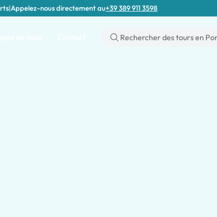
rts
|
Appelez-nous directement au
+39 389 911 3598
opos de nous
Contact