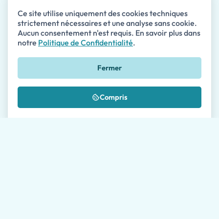
Nom
Ce site utilise uniquement des cookies techniques
strictement nécessaires et une analyse sans cookie.
Aucun consentement n'est requis. En savoir plus dans
Email *
notre
Politique de Confidentialité
.
Fermer
Téléphone
🇺🇸
+1
Compris
Message *
Où nous avez-vous connu?
J'autorise le traitement de mes données comme
décrit dans la
Politique de Confidentialité
*