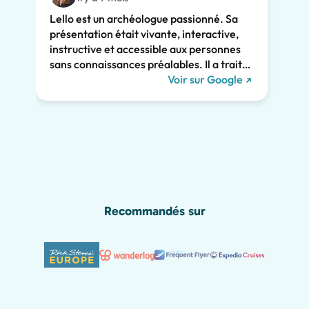
avec 
Lello est un archéologue passionné. Sa
comme
présentation était vivante, interactive,
Son e
instructive et accessible aux personnes
clair
sans connaissances préalables. Il a traité
consi
de l'histoire de Pompéi et l'a liée à la vie
Voir sur Google
somme
actuelle. Il a su nous captiver pendant les
persp
deux heures et nous recommandons
Pompé
vivement sa visite. Nous aurions manqué
sincè
tant de merveilles de Pompéi sans lui, y
compris les graffitis romains présentés
ci-dessous !
Recommandés sur