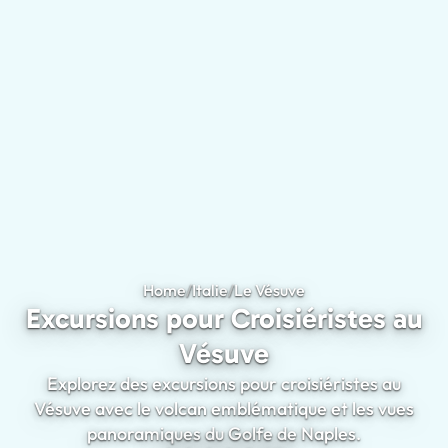
Home
/
Italie
/
Le Vésuve
Excursions pour Croi
Excursions pour Croisiéristes au
Vésuve
Explorez des excursions pour croisiéristes au
Vésuve avec le volcan emblématique et les vues
panoramiques du Golfe de Naples.