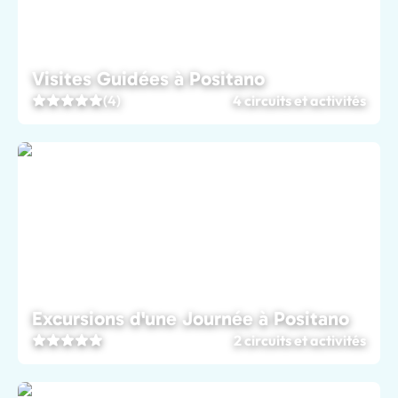
Visites Guidées à Positano
(4)
4 circuits et activités
Excursions d'une Journée à Positano
2 circuits et activités