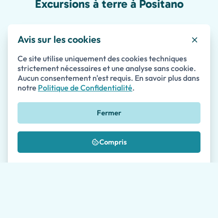
Excursions à terre à Positano
Avis sur les cookies
Excursion privée à terre du port de Salerne
Ce site utilise uniquement des cookies techniques
vers la côte d'Amalfi
strictement nécessaires et une analyse sans cookie.
Aucun consentement n'est requis. En savoir plus dans
5 à 9 heures
•
Excursions à terre
notre
Politique de Confidentialité
.
Privé
Accessible
Coupe-File
Fermer
(43)
185
à partir de
€
par personne
Compris
Détails
Disponibilité