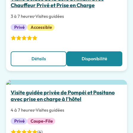
Chauffeur Privé et Prise en Charge
3 à 7 heures
•
Visites guidées
Privé
Accessible
Détails
Disponibilité
Meilleur choix
Visite guidée privée de Pompéi et Positano
avec prise en charge à l'hôtel
4 à 7 heures
•
Visites guidées
Privé
Coupe-File
(4)