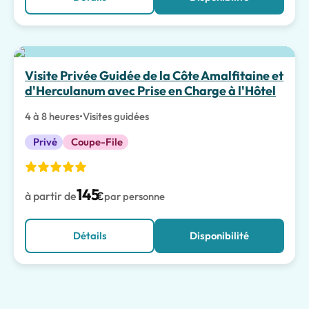
Visite Privée Guidée de la Côte Amalfitaine et
d'Herculanum avec Prise en Charge à l'Hôtel
4 à 8 heures
•
Visites guidées
Privé
Coupe-File
145
à partir de
€
par personne
Détails
Disponibilité