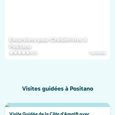
Excursions pour Croisiéristes à
Positano
(43)
1 activité
Visites guidées à Positano
Meilleur choix
Visite Guidée de la Côte d'Amalfi avec