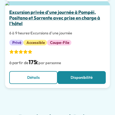
Meilleur choix
Excursion privée d'une journée à Pompéi,
Positano et Sorrente avec prise en charge à
l'hôtel
6 à 9 heures
•
Excursions d'une journée
Privé
Accessible
Coupe-File
175
à partir de
€
par personne
Détails
Disponibilité