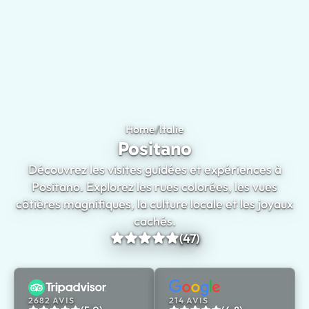
Home
/
Italie
Positano
Positano
Découvrez les visites guidées et expériences à
Positano. Explorez les rues colorées, les vues
côtières magnifiques, la culture locale et les joyaux
cachés.
(47)
2682 AVIS
214 AVIS