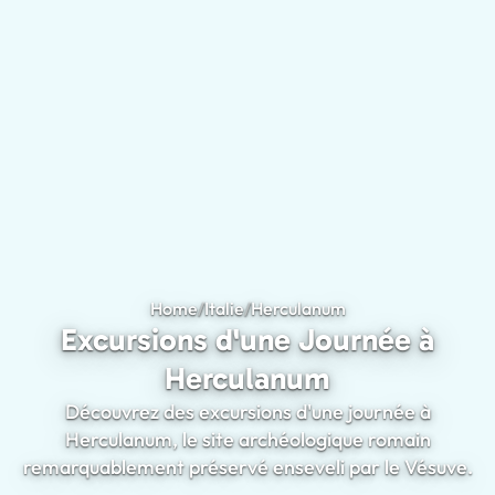
Home
/
Italie
/
Herculanum
Excursions d'une 
Excursions d'une Journée à
Herculanum
Découvrez des excursions d'une journée à
Herculanum, le site archéologique romain
remarquablement préservé enseveli par le Vésuve.