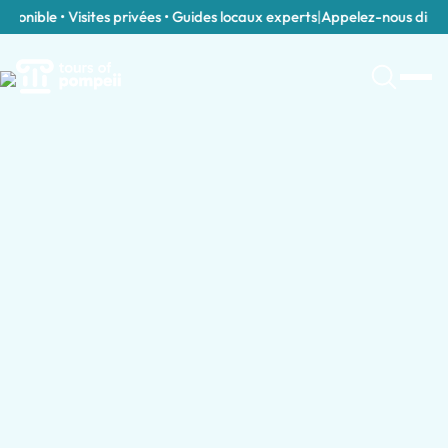
onible • Visites privées • Guides locaux experts
|
Appelez-nous directe