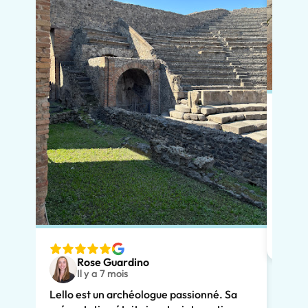
Pour 
réser
notre
chale
avait
adapt
nous v
Rose Guardino
deux 
Il y a 7 mois
avec 
Lello est un archéologue passionné. Sa
comme