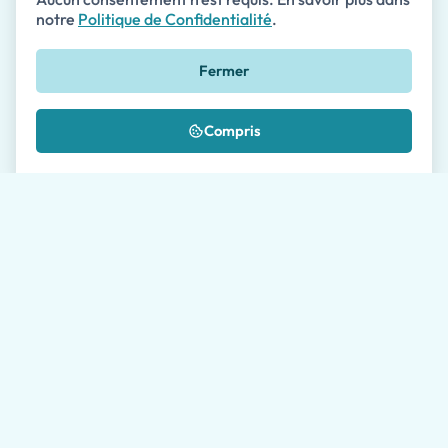
notre
Politique de Confidentialité
.
Téléphone
Fermer
🇺🇸
+1
Message *
Compris
Où nous avez-vous connu?
J'autorise le traitement de mes données comme
décrit dans la
Politique de Confidentialité
*
Veuillez permettre à nos agents de voyage jusqu'à 24
heures pour vous répondre. Le temps de réponse moyen
en semaine est de 1 heure.
Envoyer la demande