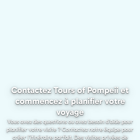
Contactez Tours of Pompeii et
commencez à planifier votre
voyage
Vous avez des questions ou avez besoin d'aide pour
planifier votre visite ? Contactez notre équipe pour
créer l'itinéraire parfait. Des visites privées de