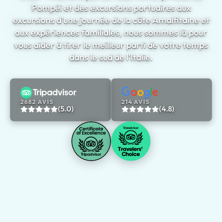
Pompéi et des excursions portuaires aux
excursions d'une journée de la côte Amalfitaine et
aux expériences familiales, nous sommes là pour
vous aider à tirer le meilleur parti de votre temps
dans le sud de l'Italie.
2682 AVIS
214 AVIS
(5.0)
(4.8)