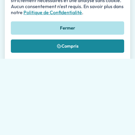
strictement nécessaires et une analyse sans cookie.
Aucun consentement n'est requis. En savoir plus dans
notre
Politique de Confidentialité
.
Téléphone
Fermer
🇺🇸
+1
Compris
Message *
Où nous avez-vous connu?
J'autorise le traitement de mes données comme
décrit dans la
Politique de Confidentialité
*
Veuillez permettre à nos agents de voyage jusqu'à 24
heures pour vous répondre. Le temps de réponse moyen
en semaine est de 1 heure.