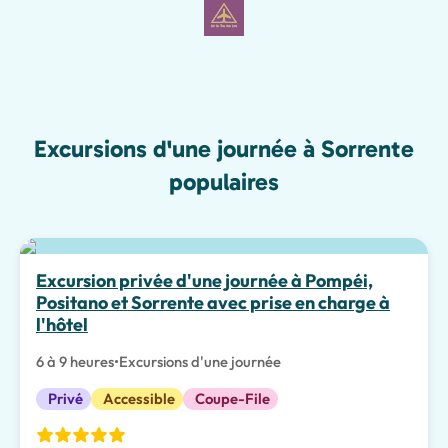
Excursions d'une journée à Sorrente
populaires
Meilleur choix
Excursion privée d'une journée à Pompéi,
Positano et Sorrente avec prise en charge à
l'hôtel
6 à 9 heures
•
Excursions d'une journée
Privé
Accessible
Coupe-File