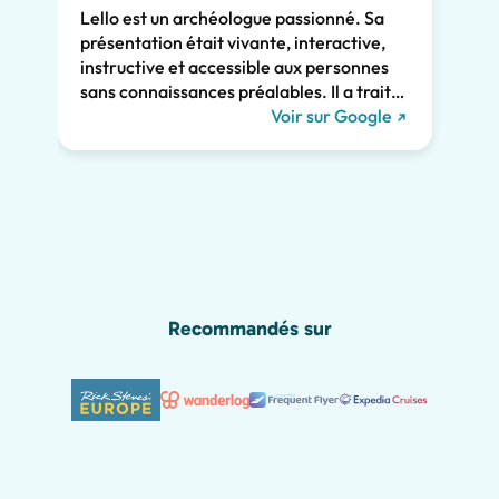
Lello est un archéologue passionné. Sa
comme
présentation était vivante, interactive,
Son e
instructive et accessible aux personnes
clair
sans connaissances préalables. Il a traité
consi
de l'histoire de Pompéi et l'a liée à la vie
Voir sur Google
somme
actuelle. Il a su nous captiver pendant les
persp
deux heures et nous recommandons
Pompé
vivement sa visite. Nous aurions manqué
sincè
tant de merveilles de Pompéi sans lui, y
compris les graffitis romains présentés
ci-dessous !
Recommandés sur