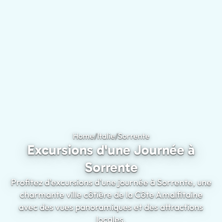
Home
/
Italie
/
Sorrente
Excursions d'une Jo
Excursions d'une Journée à
Sorrente
Profitez d'excursions d'une journée à Sorrente, une
charmante ville côtière de la Côte Amalfitaine
avec des vues panoramiques et des attractions
locales.