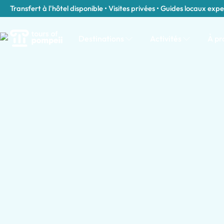
Transfert à l'hôtel disponible • Visites privées • Guides locaux expe
Destinations
Activités
À pr