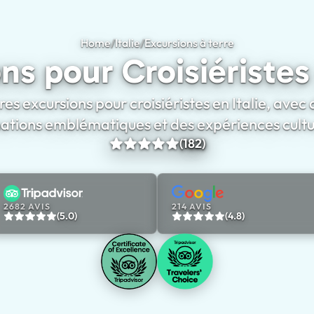
Home
/
Italie
/
Excursions à terre
Excursions pour 
ns pour Croisiéristes 
es excursions pour croisiéristes en Italie, avec 
nations emblématiques et des expériences cultur
(182)
2682 AVIS
214 AVIS
(5.0)
(4.8)