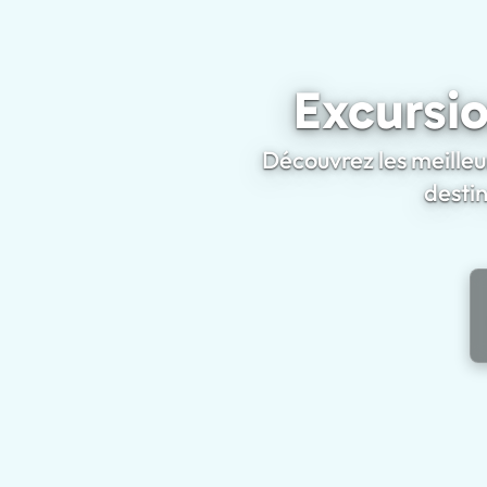
Excursio
Découvrez les meilleur
desti