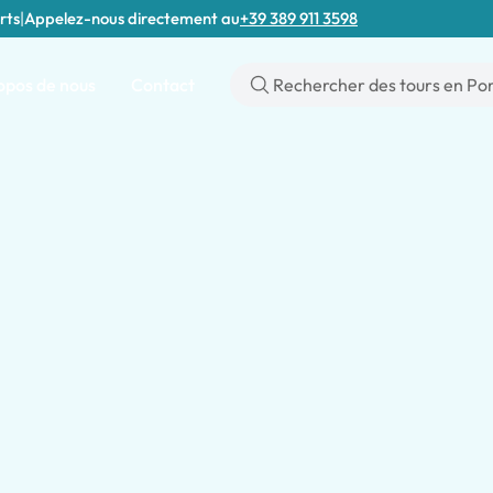
rts
|
Appelez-nous directement au
+39 389 911 3598
opos de nous
Contact