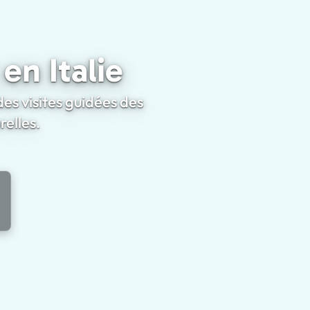
Croisiéristes en Italie
en Italie
des visites guidées des
elles.