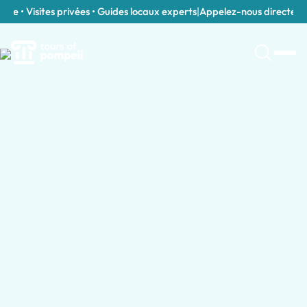
e • Visites privées • Guides locaux experts
|
Appelez-nous directement 
Parcourir les Excursions d'une Journée p
Excursions d'une Journée en Italie