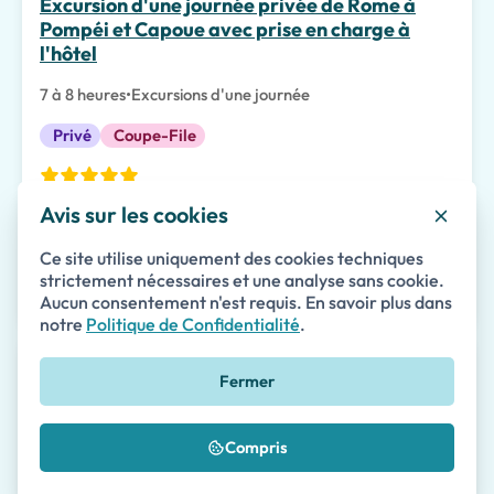
Excursion d'une journée privée de Rome à
Pompéi et Capoue avec prise en charge à
l'hôtel
7 à 8 heures
•
Excursions d'une journée
Privé
Coupe-File
Avis sur les cookies
165
à partir de
€
par personne
Ce site utilise uniquement des cookies techniques
strictement nécessaires et une analyse sans cookie.
Détails
Disponibilité
Aucun consentement n'est requis. En savoir plus dans
notre
Politique de Confidentialité
.
Excursion d'une journée de Rome à Capri et la
Fermer
Grotte Bleue avec prise en charge à l'hôtel
8 à 10 heures
•
Excursions d'une journée
Compris
Privé