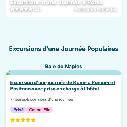
Excursions d'une Journée à Rome
(22)
4 circuits et activités
Excursions d'une Journée Populaires
Baie de Naples
Meilleur choix
Excursion d'une journée de Rome à Pompéi et
Positano avec prise en charge à l'hôtel
7 heures
•
Excursions d'une journée
Privé
Coupe-File