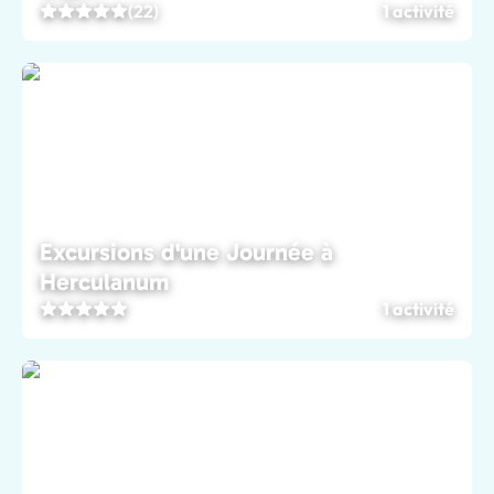
(22)
1 activité
Excursions d'une Journée à
Herculanum
1 activité