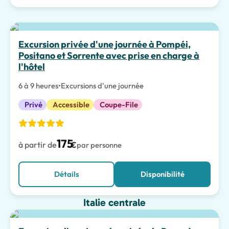
Meilleur choix
Excursion privée d'une journée à Pompéi,
Positano et Sorrente avec prise en charge à
l'hôtel
6 à 9 heures
•
Excursions d'une journée
Privé
Accessible
Coupe-File
175
à partir de
€
par personne
Détails
Disponibilité
Italie centrale
Expériences Spéciales