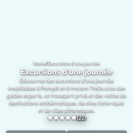
Home
/
Excursions d'une journée
Excursions d'une journée
Découvrez des excursions d'une journée
inoubliables à Pompéi et à travers l'Italie avec des
guides experts, un transport privé et des visites de
destinations emblématiques, de sites historiques
et de villes pittoresques.
(22)