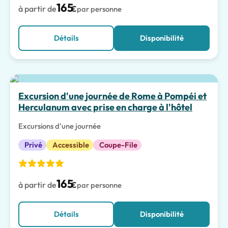
165
à partir de
€
par personne
Détails
Disponibilité
Meilleur choix
Excursion d'une journée de Rome à Pompéi et
Herculanum avec prise en charge à l'hôtel
Excursions d'une journée
Privé
Accessible
Coupe-File
165
à partir de
€
par personne
Détails
Disponibilité