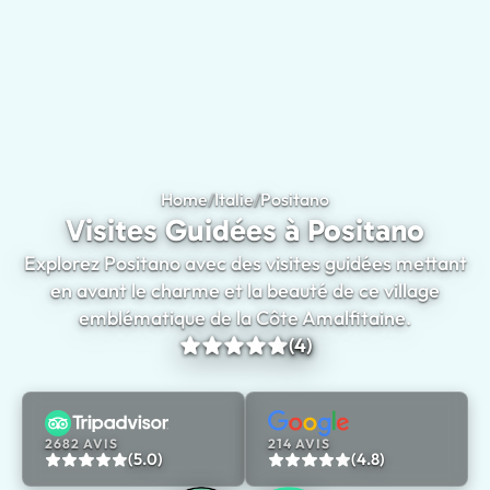
Home
/
Italie
/
Positano
Visites Guidées à Po
Visites Guidées à Positano
Explorez Positano avec des visites guidées mettant
en avant le charme et la beauté de ce village
emblématique de la Côte Amalfitaine.
(4)
2682 AVIS
214 AVIS
(5.0)
(4.8)