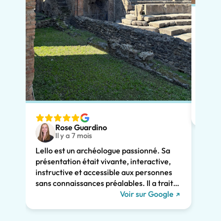
Pour 
réser
notre
chale
avait
adapt
nous v
Rose Guardino
deux 
Il y a 7 mois
avec 
Lello est un archéologue passionné. Sa
comme
présentation était vivante, interactive,
Son e
instructive et accessible aux personnes
clair
sans connaissances préalables. Il a traité
consi
de l'histoire de Pompéi et l'a liée à la vie
Voir sur Google
somme
actuelle. Il a su nous captiver pendant les
persp
deux heures et nous recommandons
Pompé