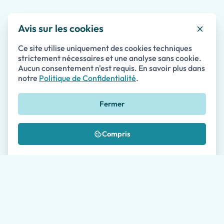
vivement sa visite. Nous aurions manqué
sincè
tant de merveilles de Pompéi sans lui, y
Avis sur les cookies
compris les graffitis romains présentés
ci-dessous !
Ce site utilise uniquement des cookies techniques
strictement nécessaires et une analyse sans cookie.
Recommandés sur
Aucun consentement n'est requis. En savoir plus dans
notre
Politique de Confidentialité
.
Fermer
Compris
Des questions sur les visites guidées
à Positano ?
Contactez notre équipe