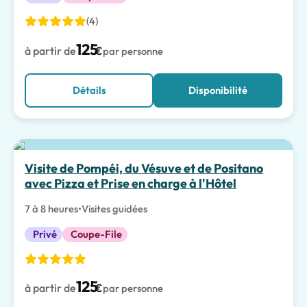
(4)
125
à partir de
€
par personne
Détails
Disponibilité
Visite de Pompéi, du Vésuve et de Positano
avec Pizza et Prise en charge à l'Hôtel
7 à 8 heures
•
Visites guidées
Privé
Coupe-File
125
à partir de
€
par personne