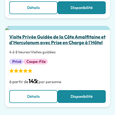
Détails
Disponibilité
Visite Privée Guidée de la Côte Amalfitaine et
d'Herculanum avec Prise en Charge à l'Hôtel
4 à 8 heures
•
Visites guidées
Privé
Coupe-File
145
à partir de
€
par personne
Détails
Disponibilité