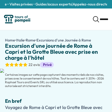
le • Visites privées • Guides locaux experts
|
Appelez-nous directement
Excursion d'une journée de Rome à Capri et la Grotte Bleue avec
/fr/tours/excursion-d-une-journee-de-rome-a-capri-et-la-gr
Home
•
Italie
•
Rome
•
Excursions d'une Journée à Rome
Excursion d'u
Voyagez de Rome à Capri et la Grotte Bleue avec prise en charge à
Excursion d'une journée de Rome à
Échappez à l'agitation de Rome et découvrez la beauté de l'une de
Capri et la Grotte Bleue avec prise en
Accompagné d'un guide local expert, explorez les points forts 
charge à l'hôtel
Profitez du temps libre pour flâner sur l'île, faire du shopping
Excursions d'une journée
22 avis
Privé
Parfait pour les couples, les familles et les petits groupes, cet
Certaines images sur cette page capturent des moments réels de nos visites,
prises avec le consentement de nos hôtes. Tout le contenu est © 2014 - 2026
Raphael Tours and Events SRL ou utilisé sous licence. La reproduction non
autorisée est strictement interdite.
En bref
Voyagez de Rome à Capri et la Grotte Bleue avec