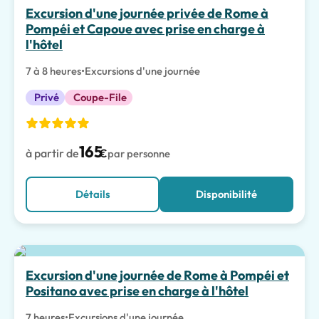
Expériences Spéciales
Excursion d'une journée privée de Rome à
Pompéi et Capoue avec prise en charge à
l'hôtel
7 à 8 heures
•
Excursions d'une journée
Privé
Coupe-File
165
à partir de
€
par personne
Détails
Disponibilité
Meilleur choix
Excursion d'une journée de Rome à Pompéi et
Positano avec prise en charge à l'hôtel
7 heures
•
Excursions d'une journée