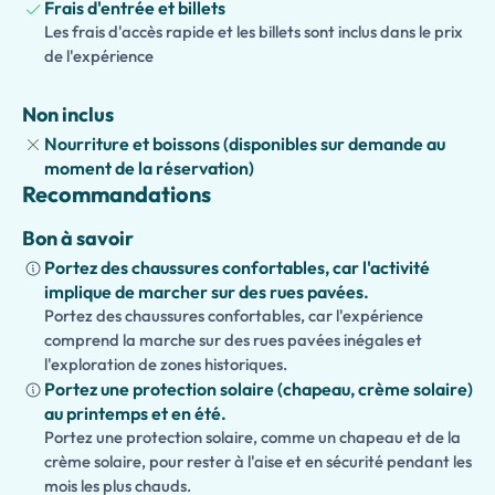
Frais d'entrée et billets
traditionnel.
Les frais d'accès rapide et les billets sont inclus dans le prix
de l'expérience
Parfait pour les couples, les familles et les petits groupes,
cette excursion inoubliable d'une journée offre l'occasion
Non inclus
idéale de découvrir la beauté intemporelle de Capri
depuis Rome
Nourriture et boissons (disponibles sur demande au
moment de la réservation)
Recommandations
Bon à savoir
Portez des chaussures confortables, car l'activité
implique de marcher sur des rues pavées.
Portez des chaussures confortables, car l'expérience
comprend la marche sur des rues pavées inégales et
l'exploration de zones historiques.
Portez une protection solaire (chapeau, crème solaire)
au printemps et en été.
Portez une protection solaire, comme un chapeau et de la
crème solaire, pour rester à l'aise et en sécurité pendant les
mois les plus chauds.