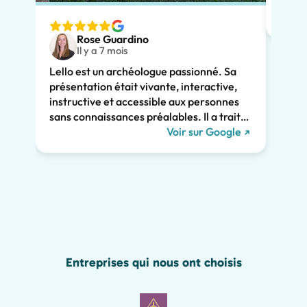
adapt
nous v
Rose Guardino
deux 
Il y a 7 mois
avec 
Lello est un archéologue passionné. Sa
comme
présentation était vivante, interactive,
Son e
instructive et accessible aux personnes
clair
sans connaissances préalables. Il a traité
consi
de l'histoire de Pompéi et l'a liée à la vie
Voir sur Google
somme
actuelle. Il a su nous captiver pendant les
persp
deux heures et nous recommandons
Pompé
vivement sa visite. Nous aurions manqué
sincè
tant de merveilles de Pompéi sans lui, y
compris les graffitis romains présentés
ci-dessous !
Entreprises qui nous ont choisis