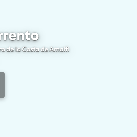
a a Sorrento
rrento
ro de la Costa de Amalfi