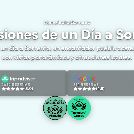
Home
/
Italia
/
Sorrento
Excursiones de un Dí
siones de un Día a So
 un día a Sorrento, un encantador pueblo coste
con vistas panorámicas y atracciones locales.
2682 RESEÑAS
214 RESEÑAS
(5.0)
(4.8)