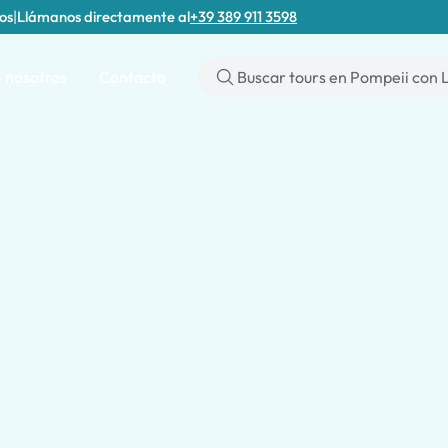
tos
|
Llámanos directamente al
+39 389 911 3598
 nosotros
Contacto