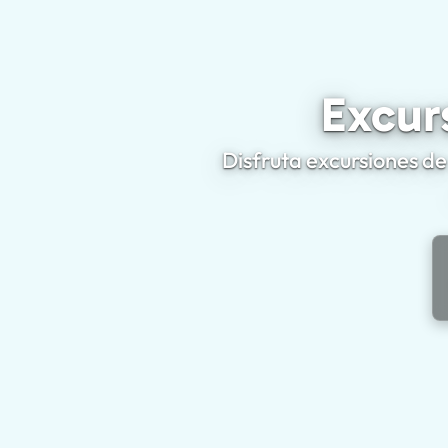
Excur
Disfruta excursiones de