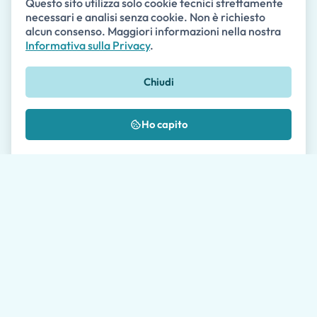
Questo sito utilizza solo cookie tecnici strettamente
necessari e analisi senza cookie. Non è richiesto
alcun consenso. Maggiori informazioni nella nostra
Email *
Informativa sulla Privacy
.
Chiudi
Telefono
Ho capito
🇺🇸
+1
Messaggio *
Dove ci hai conosciuto?
Autorizzo il trattamento dei miei dati come
descritto nella
Privacy Policy
*
Si prega di consentire ai nostri agenti di viaggio fino a