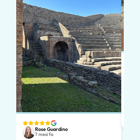
In po
preno
momen
dimos
diver
nostr
speci
Rose Guardino
volev
7 mesi fa
nostr