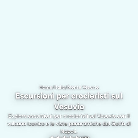
Home
/
Italia
/
Monte Vesuvio
Escursioni per croc
Escursioni per crocieristi sul
Vesuvio
Esplora escursioni per crocieristi sul Vesuvio con il
vulcano iconico e le viste panoramiche del Golfo di
Napoli.