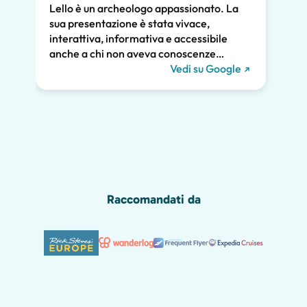
Lello è un archeologo appassionato. La
atten
sua presentazione è stata vivace,
pross
interattiva, informativa e accessibile
poco.
anche a chi non aveva conoscenze
chiar
pregresse. Ha trattato la storia di Pompei
Vedi su Google
notev
e l'ha collegata alla vita contemporanea.
tutti
Ci ha tenuti tutti coinvolti per tutte le due
diver
ore e raccomandiamo vivamente il suo
Grazie
tour. Ci saremmo persi gran parte della
meraviglia di Pompei senza di lui, inclusi i
graffiti romani mostrati qui sotto!
Raccomandati da