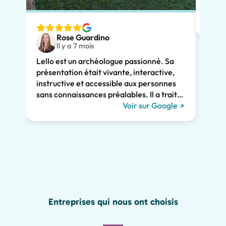
avait
adapt
nous v
Rose Guardino
deux 
Il y a 7 mois
avec 
Lello est un archéologue passionné. Sa
comme
présentation était vivante, interactive,
Son e
instructive et accessible aux personnes
clair
sans connaissances préalables. Il a traité
consi
de l'histoire de Pompéi et l'a liée à la vie
Voir sur Google
somme
actuelle. Il a su nous captiver pendant les
persp
deux heures et nous recommandons
Pompé
vivement sa visite. Nous aurions manqué
sincè
tant de merveilles de Pompéi sans lui, y
compris les graffitis romains présentés
ci-dessous !
Entreprises qui nous ont choisis