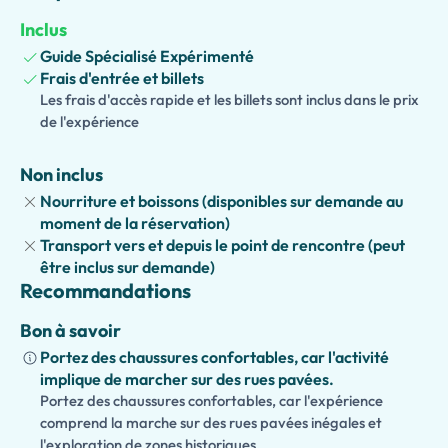
le
commerce
et le
divertissement
dans la
Rome antique
.
Inclus
Cette
visite approfondie
permet de visiter à la fois les
Guide Spécialisé Expérimenté
monuments les plus célèbres et les
zones méconnues
Frais d'entrée et billets
souvent oubliées par les visites standard. Admirez les
Les frais d'accès rapide et les billets sont inclus dans le prix
fresques
, les
mosaïques
, les
anciennes boutiques
et les
de l'expérience
luxueuses
résidences romaines
magnifiquement
préservées, tout en développant une compréhension plus
Non inclus
profonde de l'histoire unique de Pompéi et de son
Nourriture et boissons (disponibles sur demande au
importance archéologique
.
moment de la réservation)
Transport vers et depuis le point de rencontre (peut
Avec un
guide privé
dédié exclusivement à votre groupe,
être inclus sur demande)
vous bénéficierez d'une
expérience personnalisée
Recommandations
adaptée à vos intérêts et à votre rythme. Parfait pour les
passionnés d'histoire
, les
amateurs d'archéologie
et les
Bon à savoir
voyageurs curieux, ce parcours d'une journée offre un
Portez des chaussures confortables, car l'activité
aperçu complet et inoubliable de la vie, de la culture et de
implique de marcher sur des rues pavées.
l'héritage du
monde romain antique
.
Portez des chaussures confortables, car l'expérience
comprend la marche sur des rues pavées inégales et
l'exploration de zones historiques.