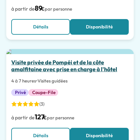
89
à partir de
€
par personne
Détails
Disponibilité
Meilleur choix
Visite privée de Pompéi et de la côte
amalfitaine avec prise en charge à l'hôtel
4 à 7 heures
•
Visites guidées
Privé
Coupe-File
(3)
127
à partir de
€
par personne
Détails
Disponibilité