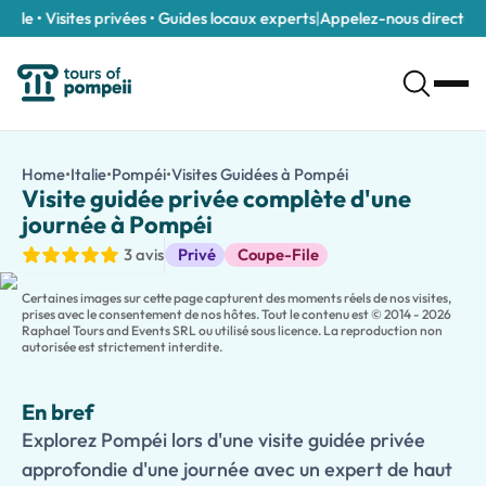
le • Visites privées • Guides locaux experts
|
Appelez-nous directement
Visite guidée privée complète d'une journée à Pompéi
/fr/tours/visite-guidee-privee-complete-d-une-journee-a-po
Home
•
Italie
•
Pompéi
•
Visites Guidées à Pompéi
Visite guidée priv
Explorez Pompéi lors d'une visite guidée privée approfondie d'une
Visite guidée privée complète d'une
Découvrez la ville antique comme jamais auparavant lors d'une
journée à Pompéi
Accompagné par un
guide privé expert
, vous découvrirez l'his
Visites guidées
3 avis
Privé
Coupe-File
Cette
visite approfondie
permet de visiter à la fois les monumen
Avec un
guide privé
dédié exclusivement à votre groupe, vous b
Certaines images sur cette page capturent des moments réels de nos visites,
prises avec le consentement de nos hôtes. Tout le contenu est © 2014 - 2026
Raphael Tours and Events SRL ou utilisé sous licence. La reproduction non
autorisée est strictement interdite.
En bref
Explorez Pompéi lors d'une visite guidée privée
approfondie d'une journée avec un expert de haut