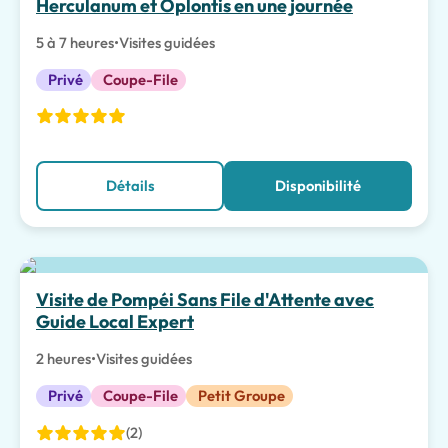
Herculanum et Oplontis en une journée
5 à 7 heures
•
Visites guidées
Privé
Coupe-File
Détails
Disponibilité
Meilleur choix
Visite de Pompéi Sans File d'Attente avec
Guide Local Expert
2 heures
•
Visites guidées
Privé
Coupe-File
Petit Groupe
(2)