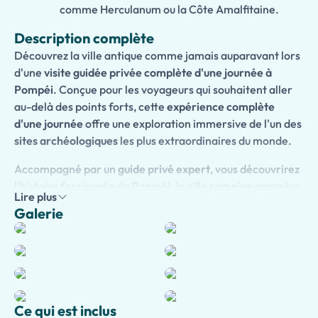
comme Herculanum ou la Côte Amalfitaine.
Description complète
Découvrez la ville antique comme jamais auparavant lors
d'une
visite guidée privée complète d'une journée à
Pompéi
. Conçue pour les voyageurs qui souhaitent aller
au-delà des points forts, cette
expérience complète
d'une journée
offre une exploration immersive de l'un des
sites archéologiques
les plus extraordinaires du monde.
Accompagné par un
guide privé expert
, vous découvrirez
l'histoire fascinante de
Pompéi
, la
ville romaine
prospère
Lire plus
ensevelie par l'éruption du
Mont Vésuve
en
79 après J.-
Galerie
C.
. Promenez-vous dans les rues remarquablement
préservées et explorez une variété impressionnante de
monuments, notamment des
temples
, des
thermes
, des
théâtres
, des
marchés
, des
villas
et des
places publiques
.
Chemin faisant, votre guide vous révélera des histoires
captivantes sur la
vie quotidienne
, la
politique
, la
religion
,
Ce qui est inclus