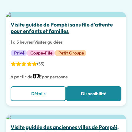
Meilleur choix
Visite guidée de Pompéi sans file d'attente
pour enfants et familles
1 à 5 heures
•
Visites guidées
Privé
Coupe-File
Petit Groupe
(55)
87
à partir de
€
par personne
Détails
Disponibilité
Visite guidée des anciennes villes de Pompéi,