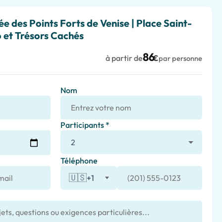
ée des Points Forts de Venise | Place Saint-
o et Trésors Cachés
86
à partir de
€
par personne
Nom
Participants *
Téléphone
🇺🇸
+1