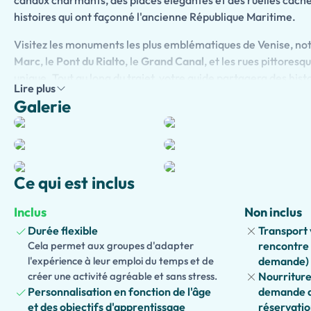
canaux charmants, des places élégantes et des ruelles caché
histoires qui ont façonné l'ancienne République Maritime.
Visitez les monuments les plus emblématiques de Venise, n
Marc
, le
Pont du Rialto
, le
Grand Canal
, et les rues pittoresqu
unique. Tout au long du trajet, votre guide partagera des hist
Lire plus
marchands, d'explorateurs, d'artistes et des puissants Doge
Galerie
pendant des siècles.
La prise en charge optionnelle à l'hôtel
du centre historique de Venise, assurant un départ détendu et
Les familles peuvent choisir notre
version adaptée aux enfa
narration interactive et des faits amusants conçus pour capt
Ce qui est inclus
Nous proposons également une
version accessible
, avec des
planifiés adaptés aux personnes à mobilité réduite.
Inclus
Non inclus
Durée flexible
Transport 
Vous souhaitez découvrir davantage Venise ? Prolongez votre
Cela permet aux groupes d'adapter
rencontre 
visites à la
Basilique Saint-Marc
, au
Palais des Doges
, au
Mar
l'expérience à leur emploi du temps et de
demande)
d'une relaxante
promenade en gondole
pour l'expérience vé
créer une activité agréable et sans stress.
Nourriture
Personnalisation en fonction de l'âge
demande a
et des objectifs d'apprentissage
réservatio