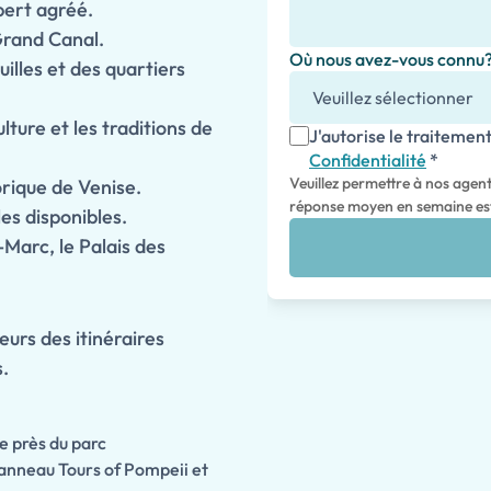
pert agréé.
 Grand Canal.
Où nous avez-vous connu
illes et des quartiers
ulture et les traditions de
J'autorise le traiteme
Confidentialité
*
Veuillez permettre à nos agen
orique de Venise.
réponse moyen en semaine est
es disponibles.
Marc, le Palais des
eurs des itinéraires
s.
e près du parc
anneau Tours of Pompeii et