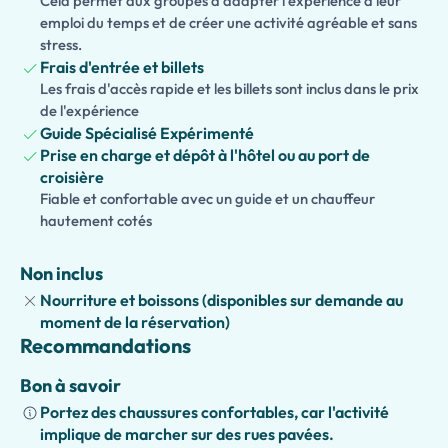
Cela permet aux groupes d'adapter l'expérience à leur
un accès facile aux principales attractions. Les familles
emploi du temps et de créer une activité agréable et sans
voyageant avec des enfants adoreront la
Version
stress.
Adaptée aux Enfants
, où les activités interactives, les
Frais d'entrée et billets
histoires et les jeux rendent les merveilles de Pompéi et
Les frais d'accès rapide et les billets sont inclus dans le prix
de l'expérience
Naples engageantes et amusantes pour tous les âges.
Guide Spécialisé Expérimenté
Améliorez votre expérience avec l'
Option Déjeuner
Prise en charge et dépôt à l'hôtel ou au port de
Traditionnel Inclus
croisière
, proposant des spécialités napolitaines
Fiable et confortable avec un guide et un chauffeur
authentiques servies dans un restaurant local
hautement cotés
soigneusement sélectionné. Cette
visite privée de
Pompéi et Naples
est parfaite pour les couples, les
Non inclus
familles et les petits groupes à la recherche d'un voyage
mémorable à travers les ruines antiques, les trésors de
Nourriture et boissons (disponibles sur demande au
l'UNESCO et le cœur vibrant de Naples avec l'expertise
moment de la réservation)
Recommandations
d'un guide privé.
Bon à savoir
Portez des chaussures confortables, car l'activité
implique de marcher sur des rues pavées.