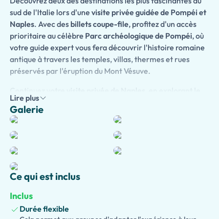
Découvrez deux des destinations les plus fascinantes du
sud de l'Italie lors d'une
visite privée guidée de Pompéi et
Naples
. Avec des
billets coupe-file
, profitez d'un accès
prioritaire au célèbre
Parc archéologique de Pompéi
, où
votre guide expert vous fera découvrir l'histoire romaine
antique à travers les temples, villas, thermes et rues
préservés par l'éruption du Mont Vésuve.
Continuez votre
visite privée de Naples
, en explorant le
Lire plus
centre historique de la ville, ses élégantes places, ses
Galerie
églises et ses quartiers vibrants. Découvrez le riche
patrimoine de Naples, ses traditions et sa culture locale
en profitant d'une expérience personnalisée à votre
propre rythme.
Choisissez la
Version Originale
pour une expérience de
Ce qui est inclus
visite classique axée sur l'histoire, l'art et la culture. Les
clients ayant une mobilité réduite peuvent choisir la
Inclus
Version Accessible
, proposant un itinéraire
Durée flexible
soigneusement planifié conçu pour assurer le confort et