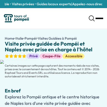
ble • Visites privées • Guides locaux experts
|
Appelez-nous directeme
Visite privée guidée de Pompéi et Naples avec prise en charge à
/fr/tours/visite-privee-guidee-de-pompei-et-naples-avec-pri
Home
•
Italie
•
Pompéi
•
Visites Guidées à Pompéi
Visite privée guidé
Explorez la Pompéi antique et le centre historique de Naples lor
Visite privée guidée de Pompéi et
Découvrez deux des destinations les plus fascinantes du sud de l'
Naples avec prise en charge à l'hôtel
Continuez votre
visite privée de Naples
, en explorant le centre
Visites guidées
Privé
Coupe-File
Accessible
Choisissez la
Version Originale
pour une expérience de visite clas
Améliorez votre expérience avec l'
Option Déjeuner Traditionne
Certaines images sur cette page capturent des moments réels de nos visites,
prises avec le consentement de nos hôtes. Tout le contenu est © 2014 - 2026
Raphael Tours and Events SRL ou utilisé sous licence. La reproduction non
autorisée est strictement interdite.
En bref
Explorez la Pompéi antique et le centre historique
de Naples lors d'une visite privée guidée avec