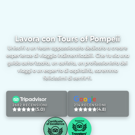
Lavora con Tours of Pompeii
Unisciti a un team appassionato dedicato a creare
esperienze di viaggio indimenticabili. Che tu sia una
guida autorizzata, un autista, un professionista dei
viaggi o un esperto di ospitalità, saremmo
felicissimi di sentirti.
2682 RECENSIONI
214 RECENSIONI
(5.0)
(4.8)