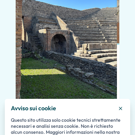
In po
preno
momen
dimos
diver
nostr
Avviso sui cookie
speci
Rose Guardino
Questo sito utilizza solo cookie tecnici strettamente
volev
7 mesi fa
necessari e analisi senza cookie. Non è richiesto
nostr
alcun consenso. Maggiori informazioni nella nostra
Lello è un archeologo appassionato. La
atten