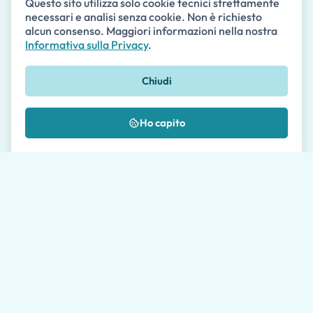
Questo sito utilizza solo cookie tecnici strettamente
necessari e analisi senza cookie. Non è richiesto
alcun consenso. Maggiori informazioni nella nostra
Email *
Informativa sulla Privacy
.
Chiudi
Telefono
Ho capito
🇺🇸
+1
Messaggio *
Dove ci hai conosciuto?
Autorizzo il trattamento dei miei dati come
descritto nella
Privacy Policy
*
Si prega di consentire ai nostri agenti di viaggio fino a