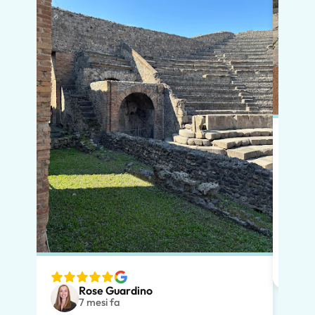
In po
preno
momen
dimos
diver
nostr
speci
Rose Guardino
volev
7 mesi fa
nostr