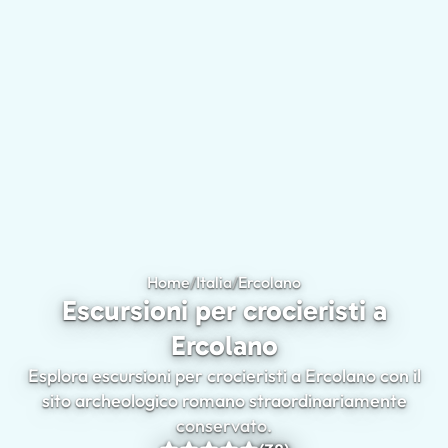
Home
/
Italia
/
Ercolano
Escursioni per crocie
Escursioni per crocieristi a
Ercolano
Esplora escursioni per crocieristi a Ercolano con il
sito archeologico romano straordinariamente
conservato.