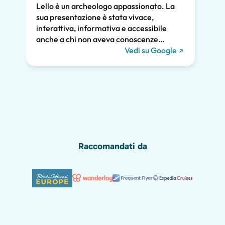
Lello è un archeologo appassionato. La
atten
sua presentazione è stata vivace,
pross
interattiva, informativa e accessibile
poco.
anche a chi non aveva conoscenze
chiar
pregresse. Ha trattato la storia di Pompei
Vedi su Google
notev
e l'ha collegata alla vita contemporanea.
tutti
Ci ha tenuti tutti coinvolti per tutte le due
diver
ore e raccomandiamo vivamente il suo
Grazie
tour. Ci saremmo persi gran parte della
meraviglia di Pompei senza di lui, inclusi i
graffiti romani mostrati qui sotto!
Raccomandati da