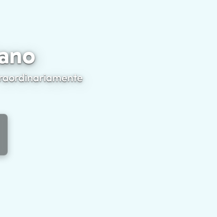
rcolano
lano
straordinariamente