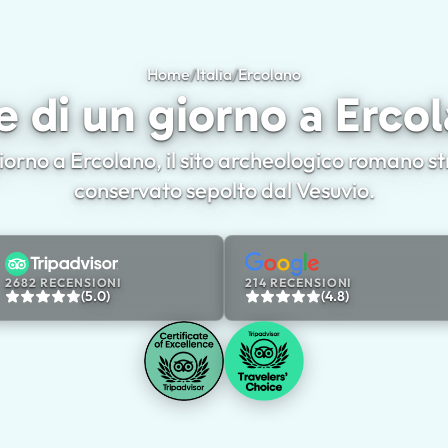
Home
/
Italia
/
Ercolano
Gite di un giorno a E
e di un giorno a Erco
 giorno a Ercolano, il sito archeologico romano 
conservato sepolto dal Vesuvio.
2682 RECENSIONI
214 RECENSIONI
(5.0)
(4.8)