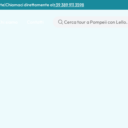
rte
|
Chiamaci direttamente al
+39 389 911 3598
hi siamo
Contatti