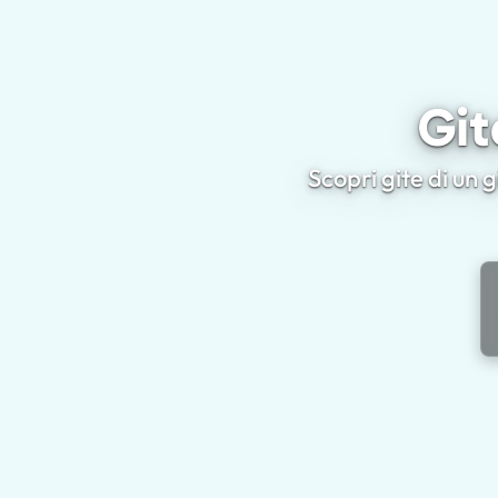
Git
Scopri gite di un