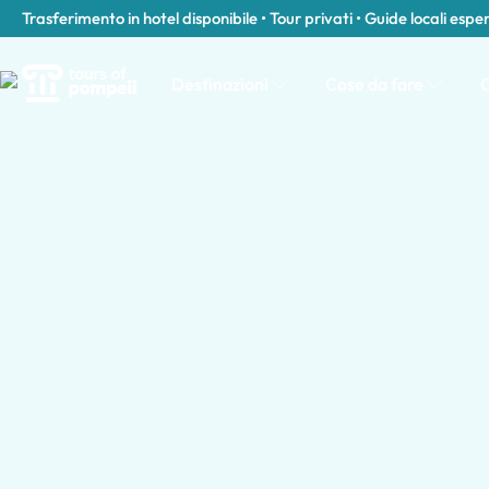
Trasferimento in hotel disponibile • Tour privati • Guide locali espe
Destinazioni
Cose da fare
C