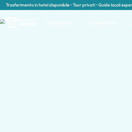
Trasferimento in hotel disponibile • Tour privati • Guide locali espe
Destinazioni
Cose da fare
C
Sfoglia le Gite di un Giorno p