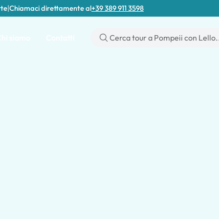
rte
|
Chiamaci direttamente al
+39 389 911 3598
hi siamo
Contatti
er Paese