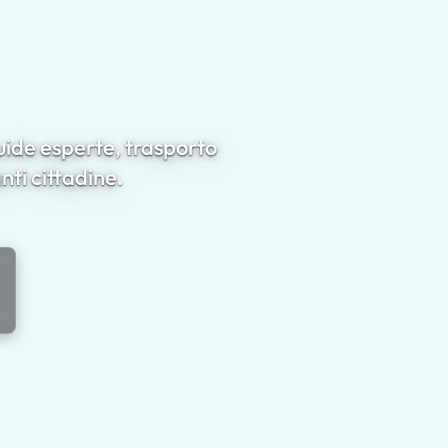
guide esperte, trasporto
anti cittadine.