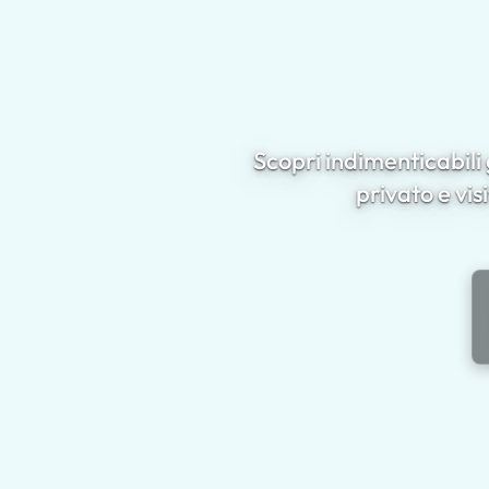
Scopri indimenticabili 
privato e visi