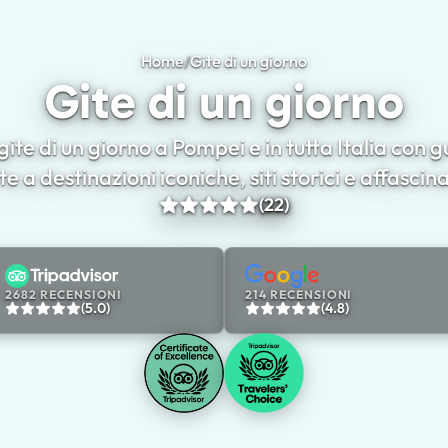
Home
/
Gite di un giorno
Gite di un giorno
gite di un giorno a Pompei e in tutta Italia con 
te a destinazioni iconiche, siti storici e affascin
(22)
2682 RECENSIONI
214 RECENSIONI
(5.0)
(4.8)