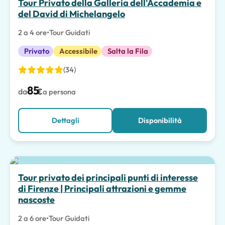
Tour Privato della Galleria dell'Accademia e
del David di Michelangelo
2 a 4 ore
•
Tour Guidati
Privato
Accessibile
Salta la Fila
(34)
85
da
€
a persona
Dettagli
Disponibilità
Tour privato dei principali punti di interesse
di Firenze | Principali attrazioni e gemme
nascoste
2 a 6 ore
•
Tour Guidati