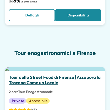
85
da
€
a persona
Dettagli
Disponibilità
Tour enogastronomici a Firenze
Tour dello Street Food di Firenze | Assapora la
Toscana Come un Locale
2 ore
•
Tour Enogastronomici
Privato
Accessibile
(65)