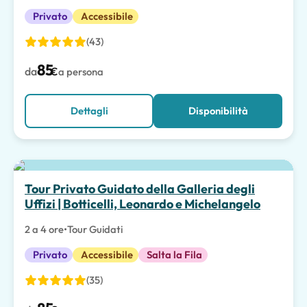
Privato
Accessibile
(43)
85
da
€
a persona
Dettagli
Disponibilità
Scelta migliore
Tour Privato Guidato della Galleria degli
Uffizi | Botticelli, Leonardo e Michelangelo
2 a 4 ore
•
Tour Guidati
Privato
Accessibile
Salta la Fila
(35)