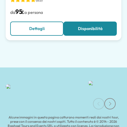
95
da
€
a persona
Dettagli
Disponibilità
Tour di Firenze e Toscana | Tours of Pompeii
Alcune immagini in questa pagina catturano momenti reali dai nostri tour,
prese con il consenso dei nostri ospiti. Tutto il contenuto è © 2014 - 2026
Raphael Tours and Events SRL o utilizzato con licenza. La riproduzione non