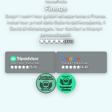
Home
/
Italia
Firenze
Firenze
Scopri i nostri tour guidati ed esperienze a Firenze,
inclusi tour privati della Galleria dell'Accademia, il
David di Michelangelo, tour familiari e itinerari
personalizzabili.
(177)
2682 RECENSIONI
214 RECENSIONI
(5.0)
(4.8)