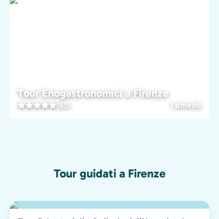
Tour Enogastronomici a Firenze
(65)
1 attività
Tour guidati a Firenze
Scelta migliore