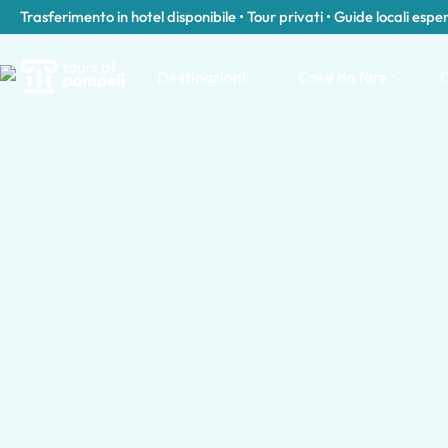
Trasferimento in hotel disponibile • Tour privati • Guide locali espe
Destinazioni
Cose da fare
C