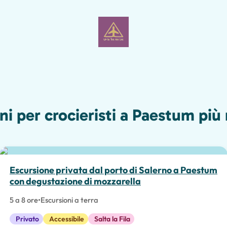
ni per crocieristi a Paestum più 
Scelta migliore
Escursione privata dal porto di Salerno a Paestum
con degustazione di mozzarella
5 a 8 ore
•
Escursioni a terra
Privato
Accessibile
Salta la Fila