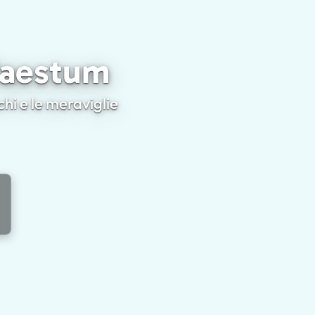
risti a Paestum
 Paestum
chi e le meraviglie