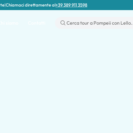
rte
|
Chiamaci direttamente al
+39 389 911 3598
hi siamo
Contatti