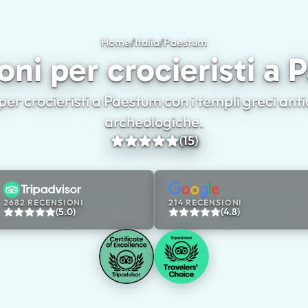
Home
/
Italia
/
Paestum
Escursioni per crocie
oni per crocieristi a
per crocieristi a Paestum con i templi greci anti
archeologiche.
(15)
2682 RECENSIONI
214 RECENSIONI
(5.0)
(4.8)