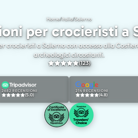
Home
/
Italia
/
Salerno
Escursioni per crocier
oni per crocieristi a
r crocieristi a Salerno con accesso alla Costier
archeologici circostanti.
(123)
2682 RECENSIONI
214 RECENSIONI
(5.0)
(4.8)