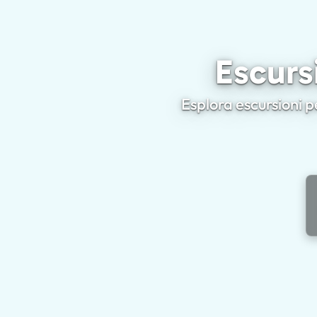
Escursi
Esplora escursioni pe