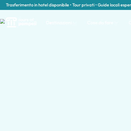
Trasferimento in hotel disponibile • Tour privati • Guide locali espe
Destinazioni
Cose da fare
C