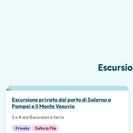
Escursio
Escursione privata dal porto di Salerno a
Pompei e il Monte Vesuvio
5 a 8 ore
•
Escursioni a terra
Privato
Salta la Fila