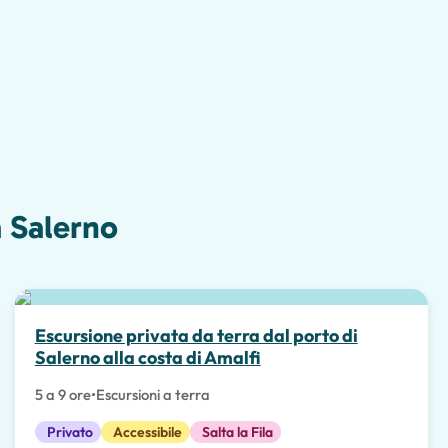
a Salerno
Escursione privata da terra dal porto di
Salerno alla costa di Amalfi
5 a 9 ore
•
Escursioni a terra
Privato
Accessibile
Salta la Fila