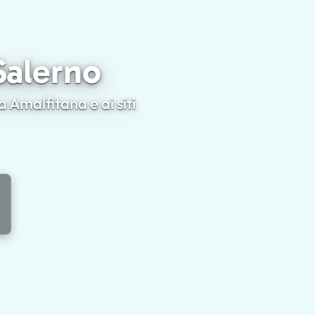
isti a Salerno
 Salerno
a Amalfitana e ai siti