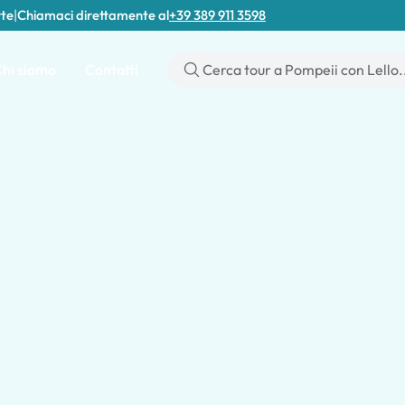
rte
|
Chiamaci direttamente al
+39 389 911 3598
hi siamo
Contatti