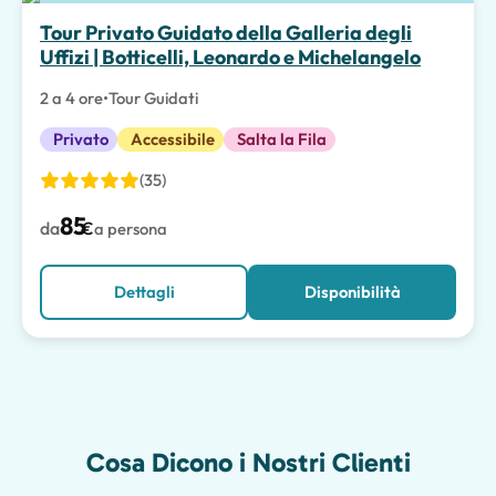
Scelta migliore
Tour Privato Guidato della Galleria degli
Uffizi | Botticelli, Leonardo e Michelangelo
2 a 4 ore
•
Tour Guidati
Privato
Accessibile
Salta la Fila
(35)
85
da
€
a persona
Dettagli
Disponibilità
Cosa Dicono i Nostri Clienti