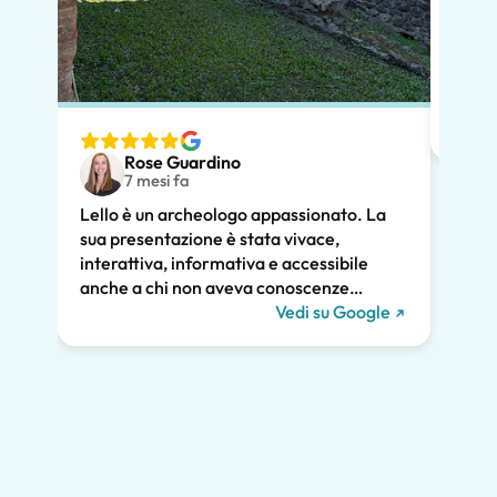
preno
momen
dimos
diver
nostr
speci
Rose Guardino
volev
7 mesi fa
nostr
Lello è un archeologo appassionato. La
atten
sua presentazione è stata vivace,
pross
interattiva, informativa e accessibile
poco.
anche a chi non aveva conoscenze
chiar
pregresse. Ha trattato la storia di Pompei
Vedi su Google
notev
e l'ha collegata alla vita contemporanea.
tutti
Ci ha tenuti tutti coinvolti per tutte le due
diver
ore e raccomandiamo vivamente il suo
Grazie
tour. Ci saremmo persi gran parte della
meraviglia di Pompei senza di lui, inclusi i
graffiti romani mostrati qui sotto!