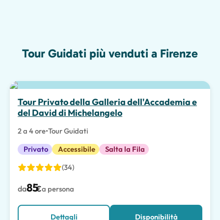
Tour Guidati più venduti a Firenze
Scelta migliore
Tour Privato della Galleria dell'Accademia e
del David di Michelangelo
2 a 4 ore
•
Tour Guidati
Privato
Accessibile
Salta la Fila
(34)
85
da
€
a persona
Dettagli
Disponibilità