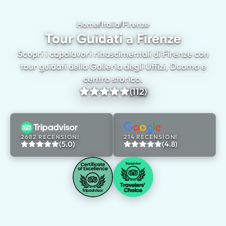
Home
/
Italia
/
Firenze
Tour Guidati a Firenz
Tour Guidati a Firenze
Scopri i capolavori rinascimentali di Firenze con
tour guidati della Galleria degli Uffizi, Duomo e
centro storico.
(112)
2682 RECENSIONI
214 RECENSIONI
(5.0)
(4.8)