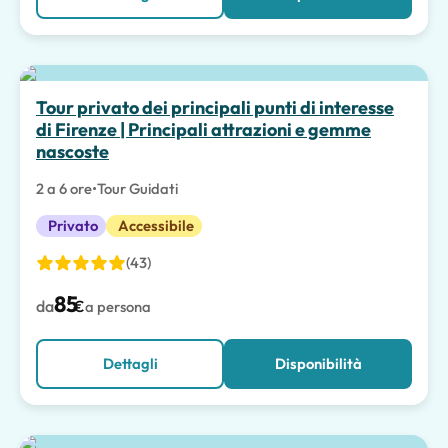
Tour privato dei principali punti di interesse
di Firenze | Principali attrazioni e gemme
nascoste
2 a 6 ore
•
Tour Guidati
Privato
Accessibile
(43)
85
da
€
a persona
Dettagli
Disponibilità