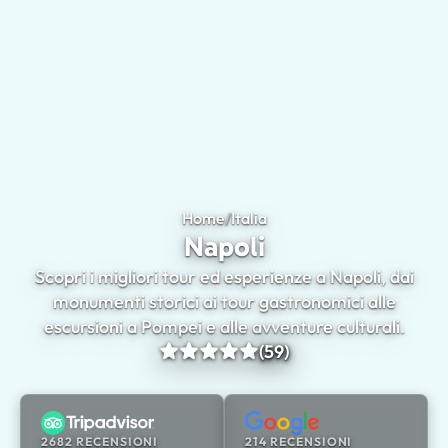
Home
/
Italia
Napoli
Napoli
Scopri i migliori tour ed esperienze a Napoli, dai
monumenti storici ai tour gastronomici alle
escursioni a Pompei e alle avventure culturali.
(59)
2682 RECENSIONI
214 RECENSIONI