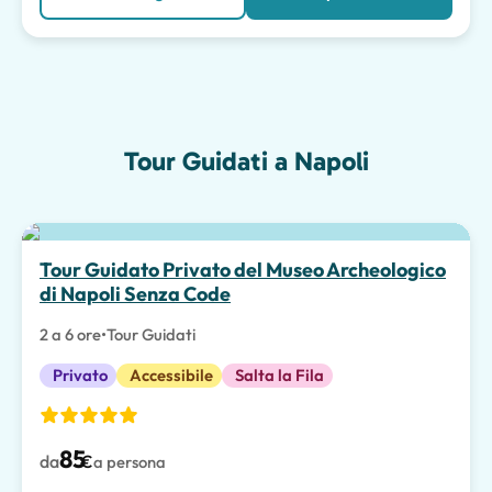
Tour Guidati a Napoli
Scelta migliore
Tour Guidato Privato del Museo Archeologico
di Napoli Senza Code
2 a 6 ore
•
Tour Guidati
Privato
Accessibile
Salta la Fila
85
da
€
a persona