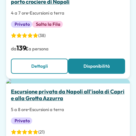
porto crociere di Napoli
4 a 7 ore
•
Escursioni a terra
Privato
Salta la Fila
(38)
139
da
€
a persona
Dettagli
Disponibilità
Escursione privata da Napoli all'isola di Capri
e alla Grotta Azzurra
5 a 8 ore
•
Escursioni a terra
Privato
(21)