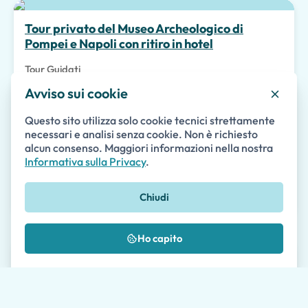
Scelta migliore
Tour privato del Museo Archeologico di
Pompei e Napoli con ritiro in hotel
Tour Guidati
Avviso sui cookie
Privato
Accessibile
Salta la Fila
Questo sito utilizza solo cookie tecnici strettamente
necessari e analisi senza cookie. Non è richiesto
145
alcun consenso. Maggiori informazioni nella nostra
da
€
a persona
Informativa sulla Privacy
.
Dettagli
Disponibilità
Chiudi
Ho capito
Scelta migliore
Tour Privato Guidato del Centro di Napoli con
Ritiro Facoltativo in Hotel
2 a 7 ore
•
Tour Guidati