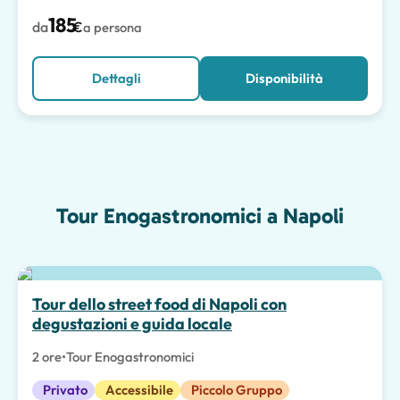
185
da
€
a persona
Dettagli
Disponibilità
Tour Enogastronomici a Napoli
Scelta migliore
Tour dello street food di Napoli con
degustazioni e guida locale
2 ore
•
Tour Enogastronomici
Privato
Accessibile
Piccolo Gruppo