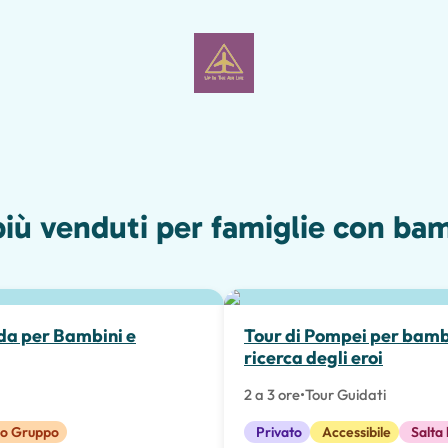
più venduti per famiglie con ba
Esperienze Speciali
da per Bambini e
Tour di Pompei per bambi
ricerca degli eroi
2 a 3 ore
•
Tour Guidati
lo Gruppo
Privato
Accessibile
Salta 