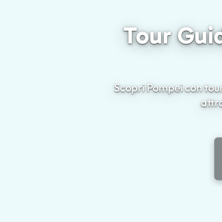
Tour Guid
Scopri Pompei con tour
attr