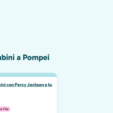
mbini a Pompei
ni con Percy Jackson e la
la Fila