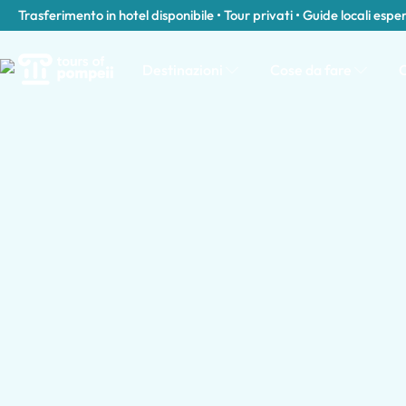
Trasferimento in hotel disponibile • Tour privati • Guide locali espe
Destinazioni
Cose da fare
C