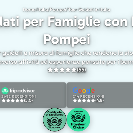
Home
/
Italia
/
Pompei
/
Tour Guidati in Italia
Tour Guida
ati per Famiglie con
Pompei
 guidati a misura di famiglia che rendono la sto
averso attività ed esperienze pensate per i bam
(55)
2682 RECENSIONI
214 RECENSIONI
(5.0)
(4.8)