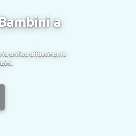
ti per Famiglie con Bambini a Pompei
 Bambini a
ria antica affascinante
bini.