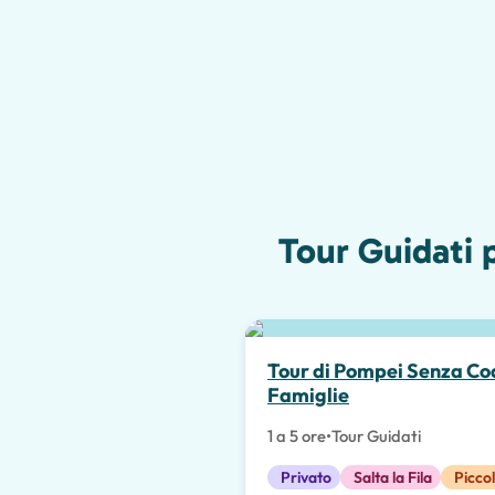
Tour Guidati 
Scelta migliore
Tour di Pompei Senza Co
Famiglie
1 a 5 ore
•
Tour Guidati
Privato
Salta la Fila
Picco