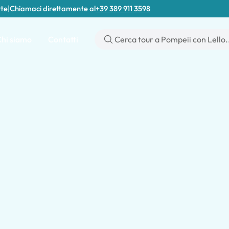
rte
|
Chiamaci direttamente al
+39 389 911 3598
hi siamo
Contatti