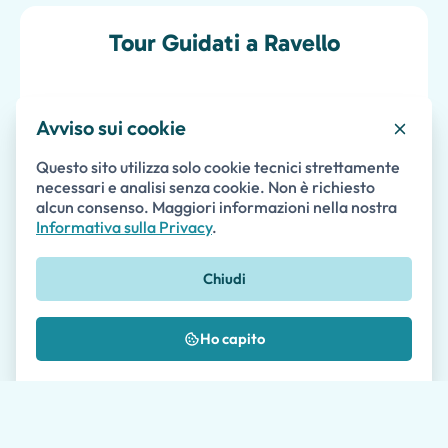
Tour Guidati a Ravello
Scrivi al nostro team
Avviso sui cookie
Questo sito utilizza solo cookie tecnici strettamente
Nome *
necessari e analisi senza cookie. Non è richiesto
alcun consenso. Maggiori informazioni nella nostra
Informativa sulla Privacy
.
Cognome
Chiudi
Email *
Ho capito
Telefono