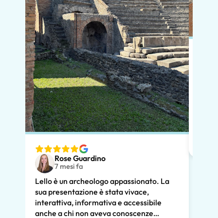
In po
preno
momen
dimos
diver
nostr
speci
Rose Guardino
volev
7 mesi fa
nostr
Lello è un archeologo appassionato. La
atten
sua presentazione è stata vivace,
pross
interattiva, informativa e accessibile
poco.
anche a chi non aveva conoscenze
chiar