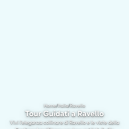
Home
/
Italia
/
Ravello
Tour Guidati a Ravell
Tour Guidati a Ravello
Vivi l'eleganza collinare di Ravello e le viste della