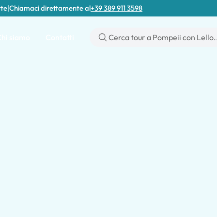
rte
|
Chiamaci direttamente al
+39 389 911 3598
hi siamo
Contatti