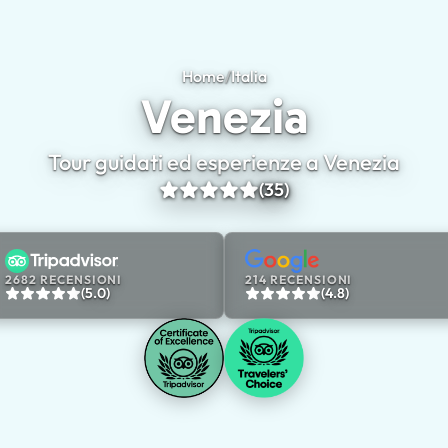
Home
/
Italia
Venezia
Venezia
Tour guidati ed esperienze a Venezia
(35)
2682 RECENSIONI
214 RECENSIONI
(5.0)
(4.8)