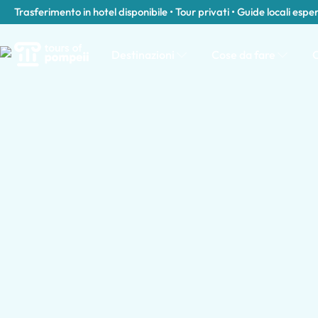
Trasferimento in hotel disponibile • Tour privati • Guide locali espe
Destinazioni
Cose da fare
C