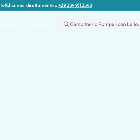
rte
|
Chiamaci direttamente al
+39 389 911 3598
hi siamo
Contatti