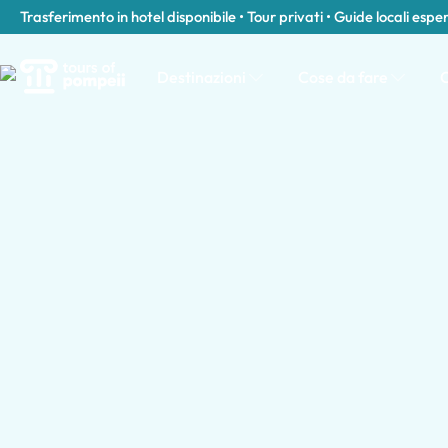
Trasferimento in hotel disponibile • Tour privati • Guide locali espe
Destinazioni
Cose da fare
C