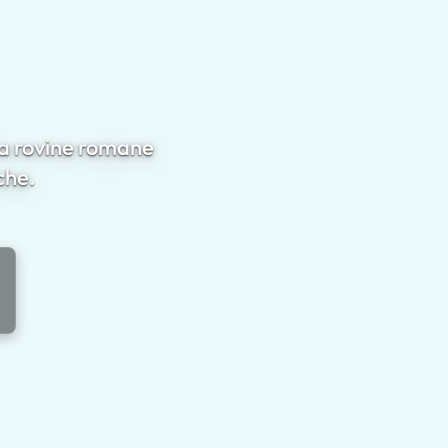
ra rovine romane
che.