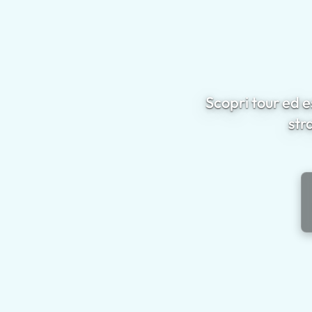
Scopri tour ed 
str