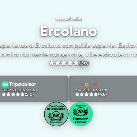
Home
/
Italia
Ercolano
Ercolano
esperienze a Ercolano con guide esperte. Esplo
aordinariamente conservate, ville e strade anti
(36)
2682 RECENSIONI
214 RECENSIONI
(5.0)
(4.8)