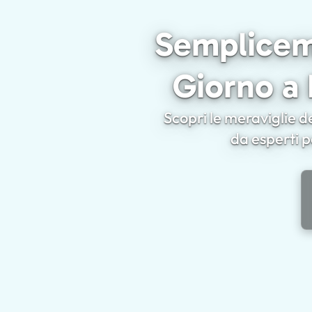
Sempliceme
Giorno a 
Scopri le meraviglie de
da esperti pe