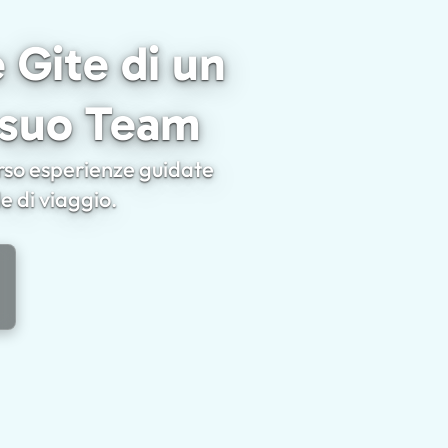
 Gite di un
l suo Team
verso esperienze guidate
le di viaggio.