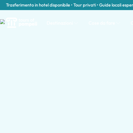
Trasferimento in hotel disponibile • Tour privati • Guide locali espe
Destinazioni
Cose da fare
C