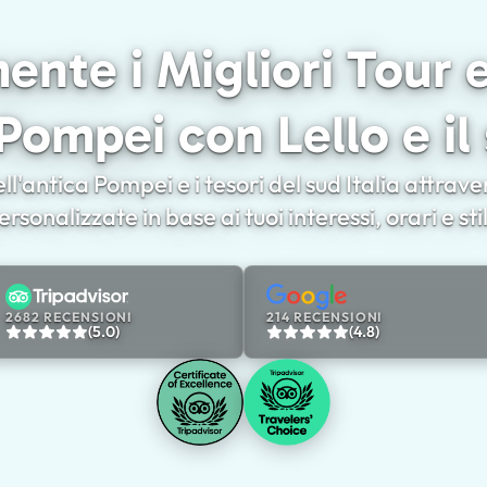
nte i Migliori Tour e
Pompei con Lello e i
ll'antica Pompei e i tesori del sud Italia attra
rsonalizzate in base ai tuoi interessi, orari e sti
2682 RECENSIONI
214 RECENSIONI
(5.0)
(4.8)