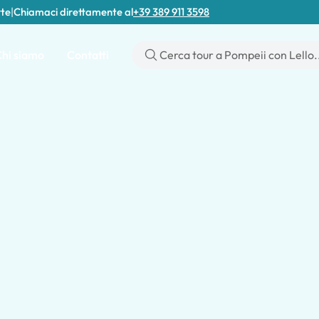
rte
|
Chiamaci direttamente al
+39 389 911 3598
hi siamo
Contatti