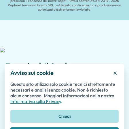
prese con il consenso dei nostri ospiti. Tutto il contenuto è © 2014 - 2026
Raphael Tours and Events SRL o utilizzato con licenza. La riproduzione non
autorizzata è strettamente vietata.
Tour privati di Capri e avventure
Avviso sui cookie
insulari personalizzate
I nostri
tour privati ed esperienze a Capri
sono
Questo sito utilizza solo cookie tecnici strettamente
necessari e analisi senza cookie. Non è richiesto
progettati per offrire flessibilità, comfort e ricordi
alcun consenso. Maggiori informazioni nella nostra
indimenticabili. Goditi esperienze esclusive con
Informativa sulla Privacy
.
prelievo opzionale in hotel, stazione ferroviaria o
porto di crociera e personalizza il tuo itinerario
Chiudi
secondo i tuoi interessi.