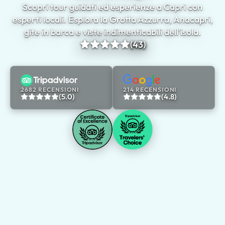
Scopri tour guidati ed esperienze a Capri con
esperti locali. Esplora la Grotta Azzurra, Anacapri,
gite in barca e viste indimenticabili dell'isola.
(43)
2682 RECENSIONI
214 RECENSIONI
(5.0)
(4.8)