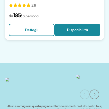
(21)
185
da
€
a persona
Dettagli
Disponibilità
Tour di Capri e Grotta Azzurra | Tours of Pompeii
Alcune immagini in questa pagina catturano momenti reali dai nostri tour,