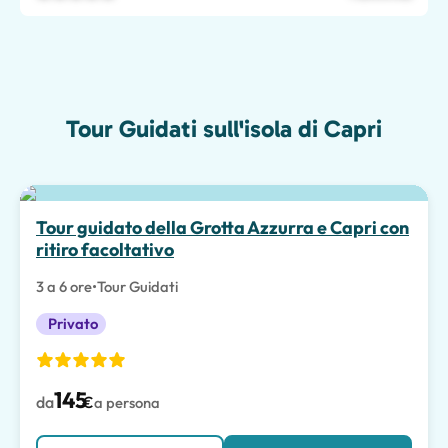
Tour Guidati sull'isola di Capri
Scelta migliore
Tour guidato della Grotta Azzurra e Capri con
ritiro facoltativo
3 a 6 ore
•
Tour Guidati
Privato
145
da
€
a persona