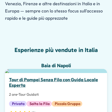
Venezia, Firenze e altre destinazioni in Italia e in
Europa — sempre con lo stesso focus sull'accesso
rapido e le guide più apprezzate
Esperienze più vendute in Italia
Baia di Napoli
Scelta migliore
Tour di Pompei Senza Fila con Guida Locale
Esperta
2 ore
•
Tour Guidati
Privato
Salta la Fila
Piccolo Gruppo