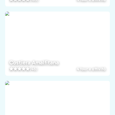
Costiera Amalfitana
(46)
4 tour e attività