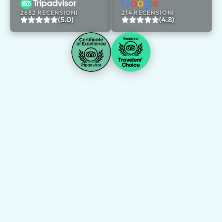
2682 RECENSIONI
214 RECENSIONI
(5.0)
(4.8)