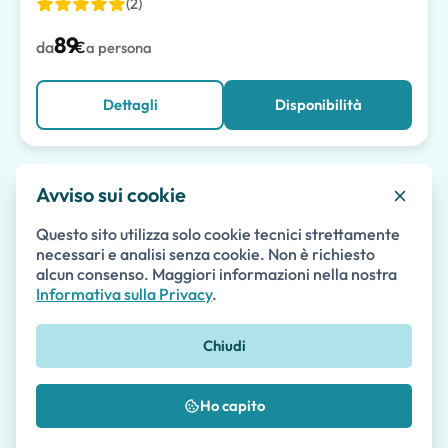
(2)
89
da
€
a persona
Dettagli
Disponibilità
Avviso sui cookie
Scelta migliore
Tour di Pompei Senza Coda per Bambini e
Questo sito utilizza solo cookie tecnici strettamente
Famiglie
necessari e analisi senza cookie. Non è richiesto
alcun consenso. Maggiori informazioni nella nostra
1 a 5 ore
•
Tour Guidati
Informativa sulla Privacy
.
Privato
Salta la Fila
Piccolo Gruppo
Chiudi
(55)
87
da
€
a persona
Ho capito