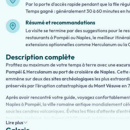
Par la porte d'accès rapide pendant que la file rég
Temps gagné : généralement 30 à 60 minutes en ha
Résumé et recommandations
La visite se termine par des suggestions pour le re
restaurants à Pompéi ou Naples, le meilleur itinérai
extensions optionnelles comme Herculanum ou la C
Description complète
Profitez au maximum de votre temps à terre avec une
excurs
Pompéi & Herculanum au port de croisière de Naples
. Cette
emmène sur deux des
sites archéologiques
les plus extraordi
préservés par l'éruption catastrophique du
Mont Vésuve
en 7
Après avoir rencontré votre guide, voyagez confortablemen
Naples
à
Pompéi
, la
ville romaine antique
mondialement célè
sous les cendres volcaniques.
Évitez les files d'attente d'entr
temples, maisons, boutiques et bâtiments publics
remarquabl
Lire plus
apprenant davantage sur la vie quotidienne dans la
Rome an