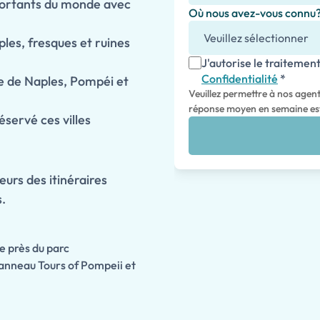
mportants du monde avec
Où nous avez-vous connu
les, fresques et ruines
J'autorise le traiteme
Confidentialité
*
e de Naples, Pompéi et
Veuillez permettre à nos agen
réponse moyen en semaine est
servé ces villes
eurs des itinéraires
s.
e près du parc
anneau Tours of Pompeii et