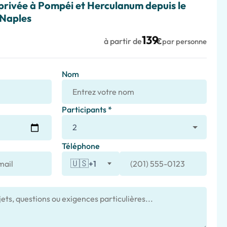
privée à Pompéi et Herculanum depuis le
 Naples
139
à partir de
€
par personne
Nom
Participants *
Téléphone
🇺🇸
+1