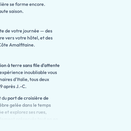
ulière se forme encore.
ute saison.
ste de votre journée — des
re vers votre hôtel, et des
ôte Amalfitaine.
ion à terre sans file d'attente
 expérience inoubliable vous
naires d'Italie, tous deux
9 après J.-C.
t du
port de croisière de
bre gelée dans le temps
ée
et explorez ses
rues,
ement préservés tout en en
tique
.