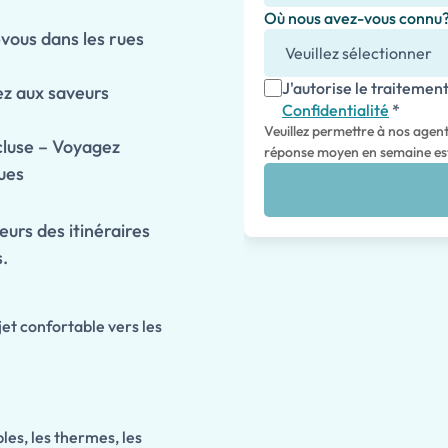
Où nous avez-vous connu
vous dans les rues
J'autorise le traiteme
ez aux saveurs
Confidentialité
*
Veuillez permettre à nos agen
ncluse – Voyagez
réponse moyen en semaine est
ues
eurs des itinéraires
s.
jet confortable vers les
ples, les thermes, les