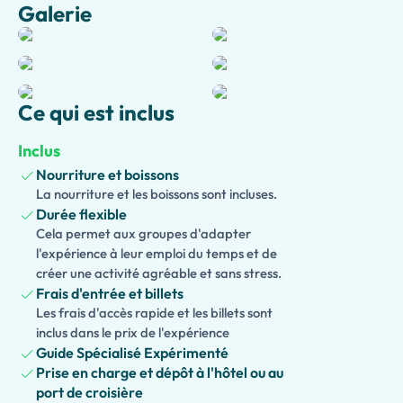
Galerie
Continuez vers le
Mont Vésuve
, où une randonnée optionnelle
vues panoramiques à couper le souffle sur la baie de Naples
environnante. Puis voyagez le long de la pittoresque côte am
Positano
, où des maisons colorées, des boutiques élégantes e
mer vous attendent.
Ce qui est inclus
Enrichissez votre expérience avec un
déjeuner traditionnel d
Inclus
pizzeria locale, savourant les saveurs authentiques napolitai
Nourriture et boissons
Cette
visite privée
combine parfaitement l'archéologie, la nat
La nourriture et les boissons sont incluses.
traditions culinaires italiennes, offrant une aventure inoublia
Durée flexible
Cela permet aux groupes d'adapter
destinations les plus emblématiques du sud de l'Italie, le tout 
l'expérience à leur emploi du temps et de
commodité d'une
prise en charge à l'hôtel incluse
.
créer une activité agréable et sans stress.
Frais d'entrée et billets
Les frais d'accès rapide et les billets sont
inclus dans le prix de l'expérience
Guide Spécialisé Expérimenté
Prise en charge et dépôt à l'hôtel ou au
port de croisière