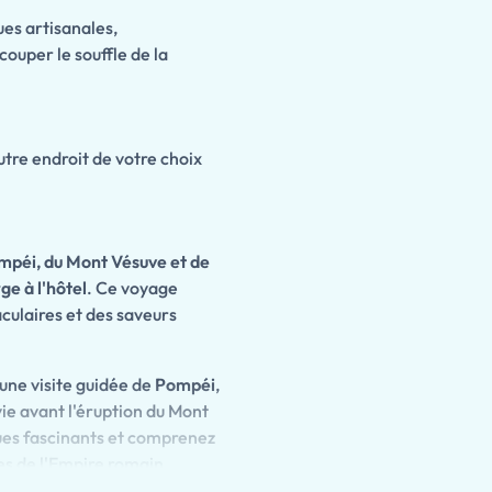
ues artisanales,
ouper le souffle de la
utre endroit de votre choix
ompéi, du Mont Vésuve et de
ge à l'hôtel
. Ce voyage
culaires et des saveurs
une visite guidée de
Pompéi
,
vie avant l'éruption du Mont
ues fascinants et comprenez
res de l'Empire romain.