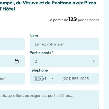
Pompéi, du Vésuve et de Positano avec Pizza
l'Hôtel
125
à partir de
€
par personne
Nom
Participants *
Téléphone
🇺🇸
+1