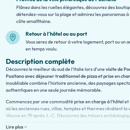
Flânez dans les ruelles élégantes, découvrez des boutiq
détendez-vous sur la plage et admirez les panoramas à c
côte amalfitaine.
Retour à l'hôtel ou au port
Vous serez de retour à votre logement, port ou un a
en temps voulu.
Description complète
Découvrez le meilleur du sud de l'Italie lors d'une
visite de P
Positano avec déjeuner traditionnel de pizza et prise en char
inoubliable combine l'histoire ancienne, des paysages specta
authentiques en une seule journée mémorable.
Commencez par une commodité
prise en charge à l'hôtel
et 
où les anciennes rues, villas, temples et thermes révèlent la 
Vésuve en 79 après J.-C. Découvrez des trésors archéologiq
mieux la vie quotidienne dans l'une des villes les plus prospè
Lire plus