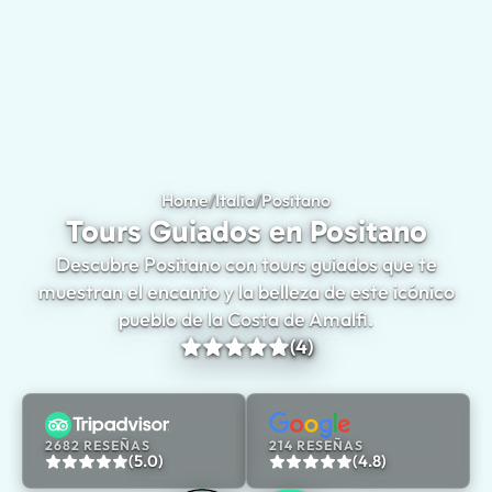
Home
/
Italia
/
Positano
Tours Guiados en Po
Tours Guiados en Positano
Descubre Positano con tours guiados que te
muestran el encanto y la belleza de este icónico
pueblo de la Costa de Amalfi.
(4)
2682 RESEÑAS
214 RESEÑAS
(5.0)
(4.8)