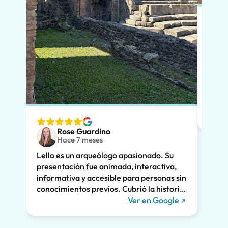
En po
si vi
que l
diver
nuest
espec
ver. 
Rose Guardino
adole
Hace 7 meses
entus
Lello es un arqueólogo apasionado. Su
Su ex
presentación fue animada, interactiva,
clara
informativa y accesible para personas sin
enorm
conocimientos previos. Cubrió la historia
fuimo
de Pompeya y la vinculó a la vida actual.
Ver en Google
dramá
Nos mantuvo a todos interesados durante
la vi
las dos horas enteras y recomendamos
Lello!