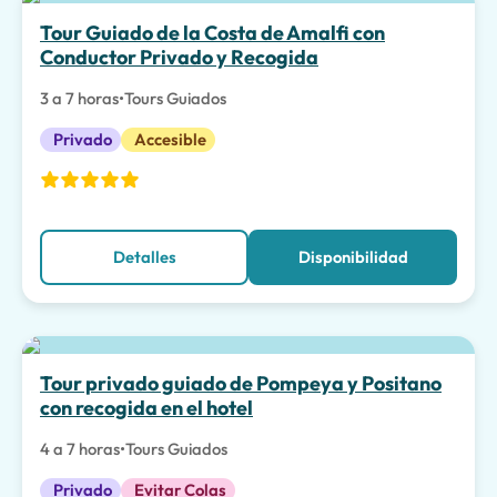
La mejor opción
Tour Guiado de la Costa de Amalfi con
Conductor Privado y Recogida
3 a 7 horas
•
Tours Guiados
Privado
Accesible
Detalles
Disponibilidad
La mejor opción
Tour privado guiado de Pompeya y Positano
con recogida en el hotel
4 a 7 horas
•
Tours Guiados
Privado
Evitar Colas