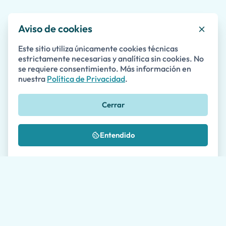
encarecidamente su recorrido. ¡Nos
habríamos perdido gran parte de la
Aviso de cookies
maravilla de Pompeya sin él, incluido el
grafiti romano que se muestra a
Este sitio utiliza únicamente cookies técnicas
continuación!
estrictamente necesarias y analítica sin cookies. No
Recomendados en
se requiere consentimiento. Más información en
nuestra
Política de Privacidad
.
Cerrar
Entendido
¿Preguntas sobre tours guiados en
Positano?
Ponte en contacto con nuestro equipo