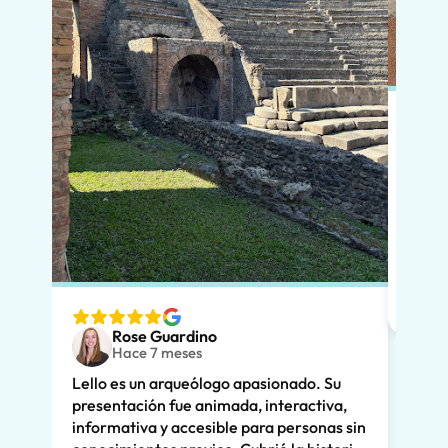
En po
si vi
que l
diver
nuest
espec
ver. 
Rose Guardino
adole
Hace 7 meses
entus
Lello es un arqueólogo apasionado. Su
Su ex
presentación fue animada, interactiva,
clara
informativa y accesible para personas sin
enorm