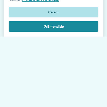
Teléfono
🇺🇸
Cerrar
+1
Mensaje *
Entendido
¿Dónde nos conociste?
Autorizo el procesamiento de mis datos según se
describe en la
Política de Privacidad
*
Por favor, permita a nuestros agentes de viajes hasta
24 horas para responderle. El tiempo promedio de
respuesta durante los días laborables es de 1 hora.
Enviar solicitud