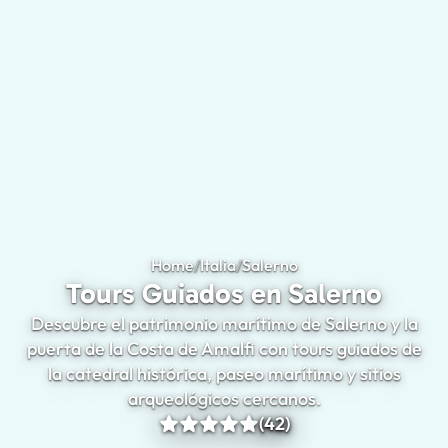
Home
/
Italia
/
Salerno
Tours Guiados en Sal
Tours Guiados en Salerno
Descubre el patrimonio marítimo de Salerno y la
puerta de la Costa de Amalfi con tours guiados de
la catedral histórica, paseo marítimo y sitios
arqueológicos cercanos.
(42)