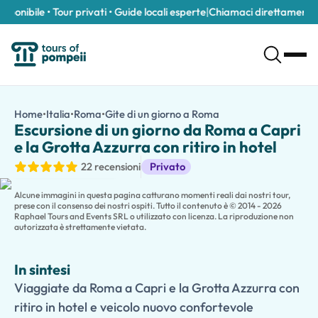
nibile • Tour privati • Guide locali esperte
|
Chiamaci direttamente al
+
Escursione di un giorno da Roma a Capri e la Grotta Azzurra con r
/it/tour/escursione-di-un-giorno-da-roma-a-capri-e-la-grotta
Home
•
Italia
•
Roma
•
Gite di un giorno a Roma
Escursione di un gior
Viaggiate da Roma a Capri e la Grotta Azzurra con ritiro in hotel
Escursione di un giorno da Roma a Capri
Scappate dal trambusto di Roma e scoprite la bellezza di una dell
e la Grotta Azzurra con ritiro in hotel
Accompagnati da una guida locale esperta, esplorate i punti sali
Gite di un giorno
22 recensioni
Privato
Godetevi il tempo libero per passeggiare sull'isola, fare shopp
Perfetto per coppie, famiglie e piccoli gruppi, questa indiment
Alcune immagini in questa pagina catturano momenti reali dai nostri tour,
prese con il consenso dei nostri ospiti. Tutto il contenuto è © 2014 - 2026
Raphael Tours and Events SRL o utilizzato con licenza. La riproduzione non
autorizzata è strettamente vietata.
In sintesi
Viaggiate da Roma a Capri e la Grotta Azzurra con
ritiro in hotel e veicolo nuovo confortevole