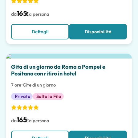
165
da
€
a persona
Dettagli
Disponibilità
Scelta migliore
Gita di un giorno da Roma a Pompei e
Positano con ritiro in hotel
7 ore
•
Gite di un giorno
Privato
Salta la Fila
165
da
€
a persona