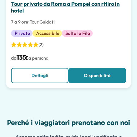
Tour privato da Roma a Pompei con ritiro in
hotel
7 a 9 ore
•
Tour Guidati
Privato
Accessibile
Salta la Fila
(2)
135
da
€
a persona
Dettagli
Disponibilità
Features
Perché i viaggiatori prenotano con noi
Accesso salta la fila, guide locali verificate e