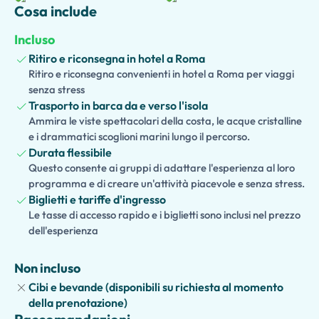
magico dentro questa straordinaria grotta marina
Cosa include
(condizioni meteo e marine permettendo).
Incluso
Godetevi il tempo libero per passeggiare sull'isola, fare
Ritiro e riconsegna in hotel a Roma
shopping di artigianato locale, rilassarvi in un caffè o
Ritiro e riconsegna convenienti in hotel a Roma per viaggi
ammirare le vedute mozzafiato del Mar Mediterraneo. Le
senza stress
famiglie che viaggiano con bambini possono scegliere
Trasporto in barca da e verso l'isola
una
Versione Adatta alle Famiglie e ai Bambini
, mentre le
Ammira le viste spettacolari della costa, le acque cristalline
estensioni opzionali possono includere un tour in barca
e i drammatici scoglioni marini lungo il percorso.
Durata flessibile
intorno all'isola, giro su seggiovia del Monte Solaro, Villa
Questo consente ai gruppi di adattare l'esperienza al loro
San Michele, Giardini d'Augusto o pranzo tradizionale.
programma e di creare un'attività piacevole e senza stress.
Perfetto per coppie, famiglie e piccoli gruppi, questa
Biglietti e tariffe d'ingresso
Le tasse di accesso rapido e i biglietti sono inclusi nel prezzo
indimenticabile escursione di un giorno offre l'occasione
dell'esperienza
ideale per sperimentare la bellezza senza tempo di Capri
da Roma
Non incluso
Cibi e bevande (disponibili su richiesta al momento
della prenotazione)