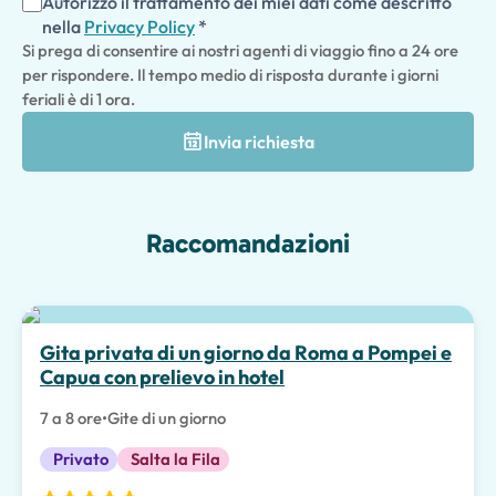
Autorizzo il trattamento dei miei dati come descritto
nella
Privacy Policy
*
Si prega di consentire ai nostri agenti di viaggio fino a 24 ore
per rispondere. Il tempo medio di risposta durante i giorni
feriali è di 1 ora.
Invia richiesta
Raccomandazioni
Esperienze Speciali
Gita privata di un giorno da Roma a Pompei e
Capua con prelievo in hotel
7 a 8 ore
•
Gite di un giorno
Privato
Salta la Fila