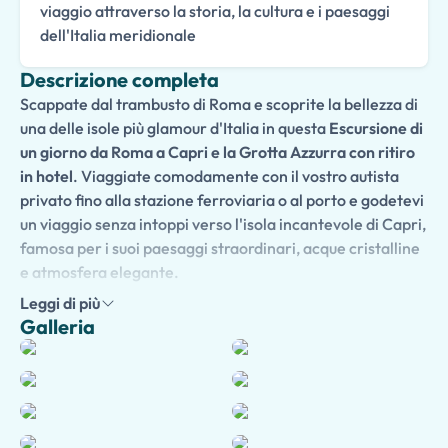
viaggio attraverso la storia, la cultura e i paesaggi
dell'Italia meridionale
Descrizione completa
Scappate dal trambusto di Roma e scoprite la bellezza di
una delle isole più glamour d'Italia in questa
Escursione di
un giorno da Roma a Capri e la Grotta Azzurra con ritiro
in hotel
. Viaggiate comodamente con il vostro autista
privato fino alla stazione ferroviaria o al porto e godetevi
un viaggio senza intoppi verso l'isola incantevole di Capri,
famosa per i suoi paesaggi straordinari, acque cristalline
e atmosfera elegante.
Leggi di più
Accompagnati da una guida locale esperta, esplorate i
Galleria
punti salienti di
Capri e Anacapri
, inclusa la suggestiva
Piazzetta, i panoramici punti di osservazione, le strade
piene di boutique e le piazze pittoresche. Una visita alla
famosa
Grotta Azzurra
è uno dei punti salienti della
giornata, dove la luce del sole crea un bagliore azzurro