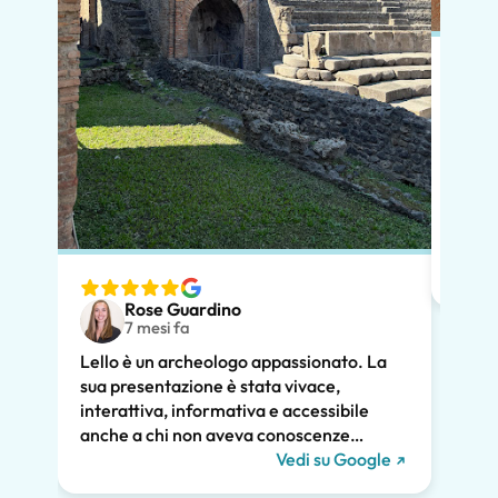
In po
preno
momen
dimos
diver
nostr
speci
Rose Guardino
volev
7 mesi fa
nostr
Lello è un archeologo appassionato. La
atten
sua presentazione è stata vivace,
pross
interattiva, informativa e accessibile
poco.
anche a chi non aveva conoscenze
chiar
pregresse. Ha trattato la storia di Pompei
Vedi su Google
notev
e l'ha collegata alla vita contemporanea.
tutti