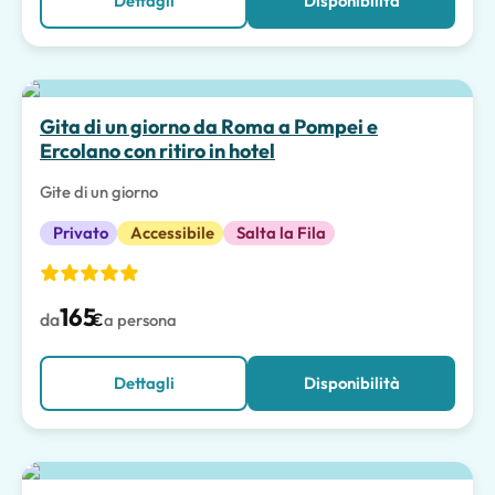
Dettagli
Disponibilità
Scelta migliore
Gita di un giorno da Roma a Pompei e
Ercolano con ritiro in hotel
Gite di un giorno
Privato
Accessibile
Salta la Fila
165
da
€
a persona
Dettagli
Disponibilità