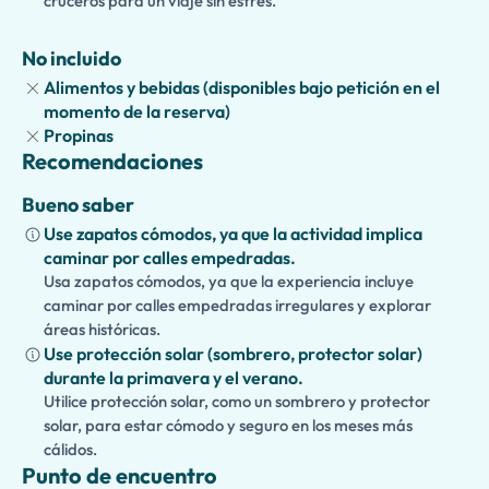
cruceros para un viaje sin estrés.
orientación experta
, maximizará su visita y regresará a su
barco con recuerdos inolvidables de dos de los
tesoros
No incluido
arqueológicos
más importantes del mundo.
Alimentos y bebidas (disponibles bajo petición en el
momento de la reserva)
Propinas
Recomendaciones
Bueno saber
Use zapatos cómodos, ya que la actividad implica
caminar por calles empedradas.
Usa zapatos cómodos, ya que la experiencia incluye
caminar por calles empedradas irregulares y explorar
áreas históricas.
Use protección solar (sombrero, protector solar)
durante la primavera y el verano.
Utilice protección solar, como un sombrero y protector
solar, para estar cómodo y seguro en los meses más
cálidos.
Punto de encuentro