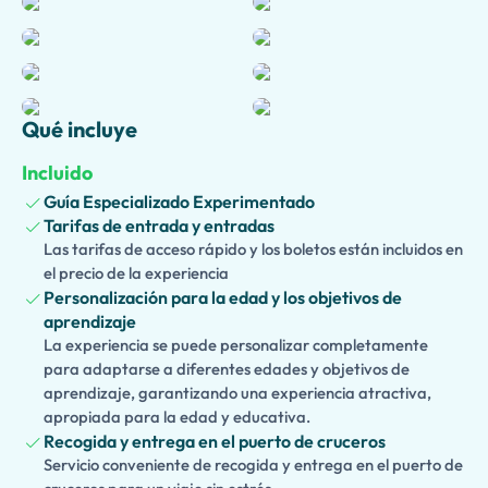
y explore sus
calles, templos, hogares, tiendas y edificios
públicos
notablemente preservados mientras aprende
sobre la vida cotidiana en la
Roma antigua
.
Continúe hacia
Herculano
, un pueblo más pequeño pero
Qué incluye
excepcionalmente bien preservado enterrado por flujos
de lodo volcánico. Descubra
villas elegantes
,
frescos
Incluido
coloridos
,
antiguas termas
y
estructuras de madera
que
Guía Especializado Experimentado
han sobrevivido durante casi dos milenios. Su
guía
Tarifas de entrada y entradas
experto
dará vida a estos sitios fascinantes con historias
Las tarifas de acceso rápido y los boletos están incluidos en
cautivadoras, perspectivas históricas y detalles
el precio de la experiencia
intrigantes sobre las personas que alguna vez vivieron
Personalización para la edad y los objetivos de
allí.
aprendizaje
La experiencia se puede personalizar completamente
Diseñada específicamente para
pasajeros de cruceros
,
para adaptarse a diferentes edades y objetivos de
esta excursión en tierra ofrece una forma sin
aprendizaje, garantizando una experiencia atractiva,
complicaciones y sin estrés de experimentar los puntos
apropiada para la edad y educativa.
Recogida y entrega en el puerto de cruceros
destacados de la
región de Vesubio
en un tiempo
Servicio conveniente de recogida y entrega en el puerto de
limitado. Con
acceso sin esperas
,
transporte cómodo
y