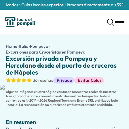
rivados • Guías locales expertos
|
Llámanos directamente al
+39 389 91
Excursión privada a Pompeya y Herculano desde el puerto de c
/es/tours/excursion-privada-a-pompeya-y-herculano-desde-e
Home
•
Italia
•
Pompeya
•
Descubra Pompeya y Herculano en una excursión en tierra sin e
Excursiones para Cruceristas en Pompeya
Excursión privada a P
Aproveche al máximo su tiempo en tierra con una
excursión en
Excursión privada a Pompeya y
Después de conocer a su guía, viaje cómodamente desde el
pue
Herculano desde el puerto de cruceros
Continúe hacia
Herculano
, un pueblo más pequeño pero excepc
de Nápoles
Diseñada específicamente para
pasajeros de cruceros
, esta e
Excursiones en tierra
36 reseñas
Privado
Evitar Colas
Algunas imágenes en esta página capturan momentos reales de nuestros
tours, tomados con el consentimiento de nuestros huéspedes. Todo el
contenido es © 2014 - 2026 Raphael Tours and Events SRL o utilizado bajo
licencia. La reproducción no autorizada está estrictamente prohibida.
En resumen