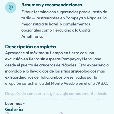
Resumen y recomendaciones
El tour termina con sugerencias para el resto de
tu día — restaurantes en Pompeya o Nápoles, la
mejor ruta a tu hotel, y complementos
opcionales como Herculano o la Costa
Amalfitana.
Descripción completa
Aproveche al máximo su tiempo en tierra con una
excursión en tierra sin esperas Pompeya y Herculano
desde el puerto de cruceros de Nápoles
. Esta experiencia
inolvidable lo lleva a dos de los
sitios arqueológicos
más
extraordinarios de Italia, ambos preservados por la
erupción catastrófica del
Monte Vesubio
en el año 79 d.C.
Después de conocer a su guía, viaje cómodamente desde
el
puerto de cruceros de Nápoles
a
Pompeya
, la
ciudad
Leer más
romana antigua
mundialmente famosa congelada en el
Galería
tiempo bajo la ceniza volcánica.
Evite las filas de entrada