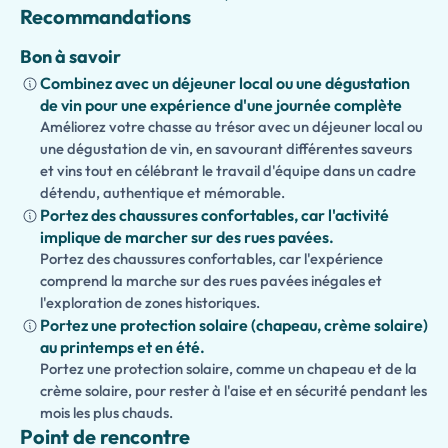
conçues pour engager les enfants tout au long de la
Recommandations
journée. Une
version accessible
de la visite est
également disponible pour les visiteurs à mobilité
Bon à savoir
réduite.
Combinez avec un déjeuner local ou une dégustation
de vin pour une expérience d'une journée complète
Pour votre commodité maximale, un
ramassage
Améliorez votre chasse au trésor avec un déjeuner local ou
optionnel à l'hôtel avec transport privé
peut être
une dégustation de vin, en savourant différentes saveurs
organisé, garantissant un début sans encombre à votre
et vins tout en célébrant le travail d'équipe dans un cadre
aventure romaine.
détendu, authentique et mémorable.
Portez des chaussures confortables, car l'activité
Idéale pour les couples, les familles, les passagers de
implique de marcher sur des rues pavées.
croisière et les premiers visiteurs, cette visite privée
Portez des chaussures confortables, car l'expérience
complète offre le moyen parfait de découvrir le meilleur
comprend la marche sur des rues pavées inégales et
de Rome en une seule journée.
l'exploration de zones historiques.
Portez une protection solaire (chapeau, crème solaire)
au printemps et en été.
Portez une protection solaire, comme un chapeau et de la
crème solaire, pour rester à l'aise et en sécurité pendant les
mois les plus chauds.
Point de rencontre