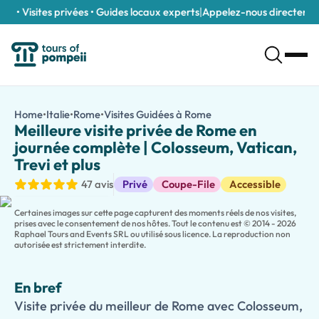
• Visites privées • Guides locaux experts
|
Appelez-nous directement a
Meilleure visite privée de Rome en journée complète | Colosseum
/fr/tours/meilleure-visite-privee-de-rome-en-journee-comple
Home
•
Italie
•
Rome
•
Visites Guidées à Rome
Meilleure visite privée
Visite privée du meilleur de Rome avec Colosseum, Musées du Vat
Meilleure visite privée de Rome en
Découvrez l'introduction ultime à la Ville Éternelle lors de cette
journée complète | Colosseum, Vatican,
Visitez le légendaire
Colosseum
, traversez le
Forum Romain
et
Trevi et plus
Profitez d'une
entrée sans faire la queue
(sous réserve de dispo
Visites guidées
47 avis
Privé
Coupe-File
Accessible
Les familles peuvent choisir une
visite privée optional adapté
Pour votre commodité maximale, un
ramassage optionnel à l'h
Certaines images sur cette page capturent des moments réels de nos visites,
Idéale pour les couples, les familles, les passagers de croisière
prises avec le consentement de nos hôtes. Tout le contenu est © 2014 - 2026
Raphael Tours and Events SRL ou utilisé sous licence. La reproduction non
autorisée est strictement interdite.
En bref
Visite privée du meilleur de Rome avec Colosseum,