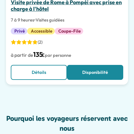
Visite privée de Rome à Pompéi avec prise en
charge à l'hôtel
7 à 9 heures
•
Visites guidées
Privé
Accessible
Coupe-File
(2)
135
à partir de
€
par personne
Détails
Disponibilité
Features
Pourquoi les voyageurs réservent avec
nous