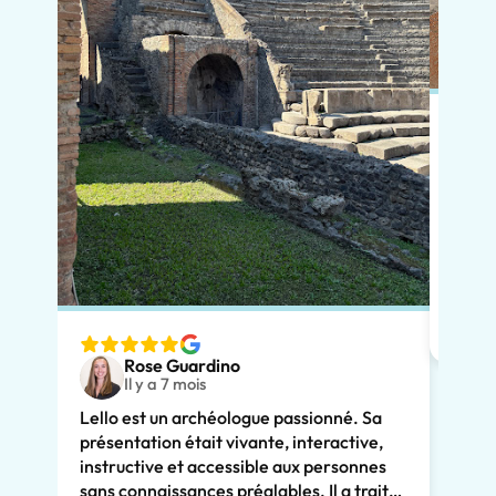
Pour 
réser
notre
chale
avait
adapt
nous v
Rose Guardino
deux 
Il y a 7 mois
avec 
Lello est un archéologue passionné. Sa
comme
présentation était vivante, interactive,
Son e
instructive et accessible aux personnes
clair
sans connaissances préalables. Il a traité
consi