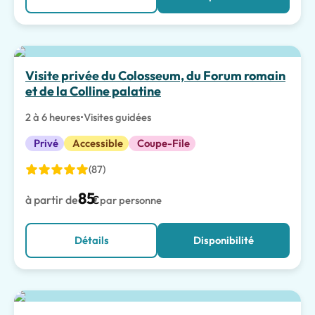
Meilleur choix
Visite privée du Colosseum, du Forum romain
et de la Colline palatine
2 à 6 heures
•
Visites guidées
Privé
Accessible
Coupe-File
(87)
85
à partir de
€
par personne
Détails
Disponibilité