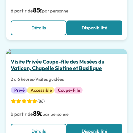
85
à partir de
€
par personne
Détails
Disponibilité
Meilleur choix
Visite Privée Coupe-file des Musées du
Vatican, Chapelle Sixtine et Basilique
2 à 6 heures
•
Visites guidées
Privé
Accessible
Coupe-File
(86)
89
à partir de
€
par personne
Détails
Disponibilité