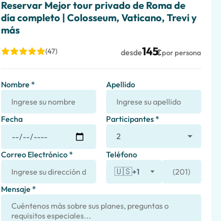
Reservar Mejor tour privado de Roma de
día completo | Colosseum, Vaticano, Trevi y
más
145
(47)
desde
€
por persona
Nombre *
Apellido
Fecha
Participantes *
Correo Electrónico *
Teléfono
🇺🇸
+1
Mensaje *