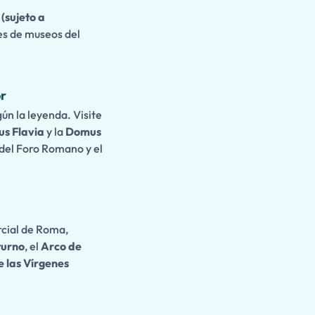
 (sujeto a
es de museos del
or
ún la leyenda. Visite
s Flavia
y la
Domus
 del Foro Romano y el
rcial de Roma,
turno
, el
Arco de
 las Vírgenes