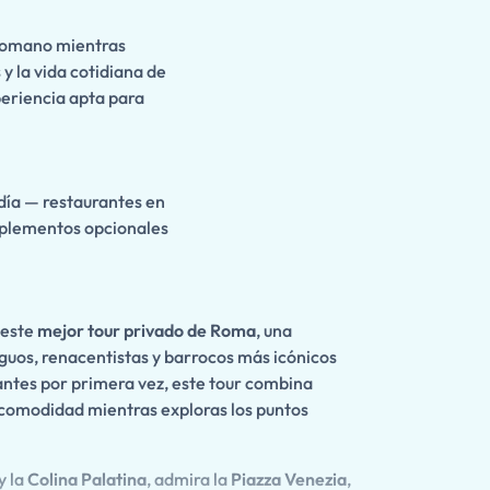
o romano mientras
 la vida cotidiana de
periencia apta para
 día — restaurantes en
mplementos opcionales
 este
mejor tour privado de Roma
, una
uos, renacentistas y barrocos más icónicos
antes por primera vez, este tour combina
comodidad mientras exploras los puntos
y la
Colina Palatina
, admira la
Piazza Venezia
,