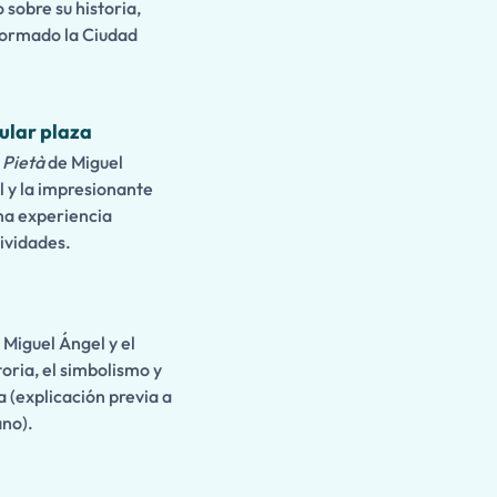
 sobre su historia,
 formado la Ciudad
ular plaza
a
Pietà
de Miguel
l y la impresionante
una experiencia
tividades.
Miguel Ángel y el
toria, el simbolismo y
a (explicación previa a
ano).