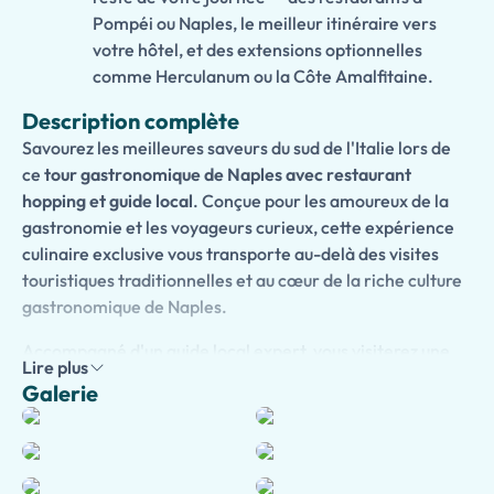
Pompéi ou Naples, le meilleur itinéraire vers
votre hôtel, et des extensions optionnelles
comme Herculanum ou la Côte Amalfitaine.
Description complète
Savourez les meilleures saveurs du sud de l'Italie lors de
ce
tour gastronomique de Naples avec restaurant
hopping et guide local
. Conçue pour les amoureux de la
gastronomie et les voyageurs curieux, cette expérience
culinaire exclusive vous transporte au-delà des visites
touristiques traditionnelles et au cœur de la riche culture
gastronomique de Naples.
Accompagné d'un guide local expert, vous visiterez une
Lire plus
collection soigneusement sélectionnée de restaurants,
Galerie
bars à vin et boutiques artisanales, en profitant de
dégustations gastronomiques multiples associées à des
vins régionaux exceptionnels. Savourez des spécialités
napolitaines authentiques, des ingrédients frais locaux et