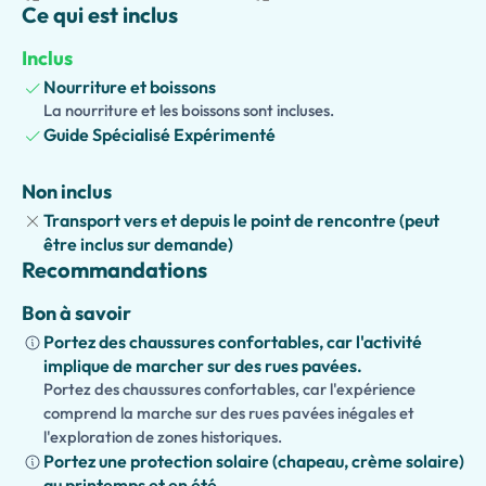
Ce qui est inclus
des recettes traditionnelles tout en découvrant les
histoires, coutumes et traditions culinaires qui ont
Inclus
façonné Naples au cours des siècles.
Nourriture et boissons
Flânez dans des quartiers charmants et des piazzas
La nourriture et les boissons sont incluses.
Guide Spécialisé Expérimenté
animées, en apprenant l'histoire et la culture de la ville
entre les dégustations. Des hors-d'œuvres raffinés et des
fromages artisanaux aux plats de pâtes, desserts et vins
Non inclus
premium, chaque arrêt offre une expérience unique et
Transport vers et depuis le point de rencontre (peut
mémorable.
être inclus sur demande)
Recommandations
Parfait pour les couples, les groupes d'amis et les
passionnés de gastronomie, ce tour peut également être
Bon à savoir
personnalisé et prolongé en une expérience complète
Portez des chaussures confortables, car l'activité
d'une journée. Les ajouts optionnels incluent des
implique de marcher sur des rues pavées.
dégustations de vin, des visites aux marchés locaux, des
Portez des chaussures confortables, car l'expérience
comprend la marche sur des rues pavées inégales et
cours de cuisine ou des attractions culturelles, faisant de
l'exploration de zones historiques.
ce voyage gastronomique une façon véritablement
Portez une protection solaire (chapeau, crème solaire)
inoubliable d'expérimenter Naples.
au printemps et en été.