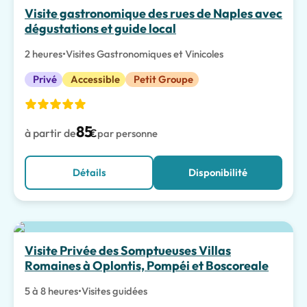
Meilleur choix
Visite gastronomique des rues de Naples avec
dégustations et guide local
2 heures
•
Visites Gastronomiques et Vinicoles
Privé
Accessible
Petit Groupe
85
à partir de
€
par personne
Détails
Disponibilité
Expériences Spéciales
Visite Privée des Somptueuses Villas
Romaines à Oplontis, Pompéi et Boscoreale
5 à 8 heures
•
Visites guidées