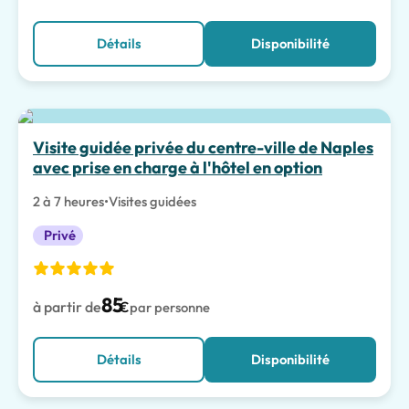
Détails
Disponibilité
Meilleur choix
Visite guidée privée du centre-ville de Naples
avec prise en charge à l'hôtel en option
2 à 7 heures
•
Visites guidées
Privé
85
à partir de
€
par personne
Détails
Disponibilité