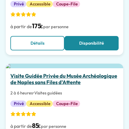
Privé
Accessible
Coupe-File
175
à partir de
€
par personne
Détails
Disponibilité
Meilleur choix
Visite Guidée Privée du Musée Archéologique
de Naples sans Files d'Attente
2 à 6 heures
•
Visites guidées
Privé
Accessible
Coupe-File
85
à partir de
€
par personne