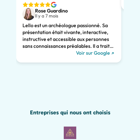
nous v
Rose Guardino
deux 
Il y a 7 mois
avec 
Lello est un archéologue passionné. Sa
comme
présentation était vivante, interactive,
Son e
instructive et accessible aux personnes
clair
sans connaissances préalables. Il a traité
consi
de l'histoire de Pompéi et l'a liée à la vie
Voir sur Google
somme
actuelle. Il a su nous captiver pendant les
persp
deux heures et nous recommandons
Pompé
vivement sa visite. Nous aurions manqué
sincè
tant de merveilles de Pompéi sans lui, y
compris les graffitis romains présentés
ci-dessous !
Entreprises qui nous ont choisis