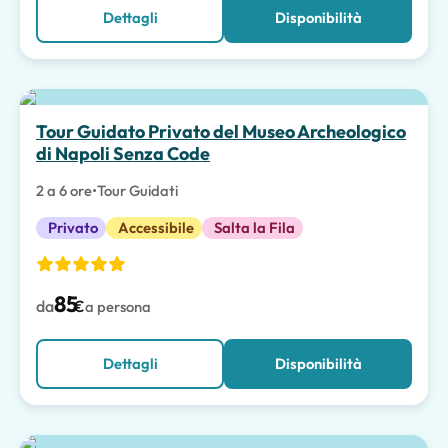
Dettagli
Disponibilità
Scelta migliore
Tour Guidato Privato del Museo Archeologico
di Napoli Senza Code
2 a 6 ore
•
Tour Guidati
Privato
Accessibile
Salta la Fila
85
da
€
a persona
Dettagli
Disponibilità