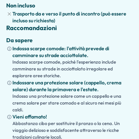
Non incluso
Perfetto per coppie, gruppi di amici e appassionati di
Trasporto da e verso il punto di incontro (può essere
gastronomia, questo tour può anche essere
incluso su richiesta)
personalizzato ed esteso in un'esperienza di intera
Raccomandazioni
giornata. Le aggiunte opzionali includono degustazioni di
vino, visite ai mercati locali, lezioni di cucina o attrazioni
Da sapere
culturali, rendendo questo viaggio gastronomico un modo
Indossa scarpe comode: l'attività prevede di
davvero indimenticabile per sperimentare Napoli.
camminare su strade acciottolate.
Indossa scarpe comode, poiché l'esperienza include
camminare su strade in acciottolato irregolare ed
esplorare aree storiche.
Indossare una protezione solare (cappello, crema
solare) durante la primavera e l'estate.
Indossa una protezione solare come un cappello e una
crema solare per stare comodo e al sicuro nei mesi più
caldi.
Vieni affamato!
Abbastanza cibo per sostituire il pranzo o la cena. Un
viaggio delizioso e soddisfacente attraverso le ricche
tradizioni culinarie locali.