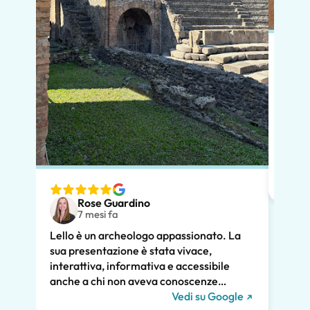
In po
preno
momen
dimos
diver
nostr
speci
Rose Guardino
volev
7 mesi fa
nostr
Lello è un archeologo appassionato. La
atten
sua presentazione è stata vivace,
pross
interattiva, informativa e accessibile
poco.
anche a chi non aveva conoscenze
chiar
pregresse. Ha trattato la storia di Pompei
Vedi su Google
notev