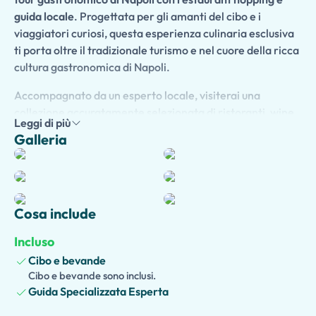
guida locale
. Progettata per gli amanti del cibo e i
viaggiatori curiosi, questa esperienza culinaria esclusiva
ti porta oltre il tradizionale turismo e nel cuore della ricca
cultura gastronomica di Napoli.
Accompagnato da un esperto locale, visiterai una
collezione accuratamente selezionata di ristoranti, wine
Leggi di più
bar e negozi artigianali, godendo di molteplici
Galleria
degustazioni gourmet abbinate a vini regionali
eccezionali. Assapora le specialità napoletane
autentiche, ingredienti freschi locali e ricette tradizionali
mentre scopri le storie, i costumi e le tradizioni culinarie
Cosa include
che hanno plasmato Napoli nei secoli.
Incluso
Passeggia attraverso affascinanti quartieri e piazze
vivaci, imparando la storia e la cultura della città tra le
Cibo e bevande
degustazioni. Dagli antipasti raffinati e ai formaggi
Cibo e bevande sono inclusi.
Guida Specializzata Esperta
artigianali ai piatti di pasta, dolci e vini premium, ogni
tappa offre un'esperienza unica e indimenticabile.