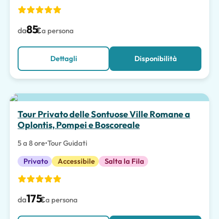
85
da
€
a persona
Dettagli
Disponibilità
Esperienze Speciali
Tour Privato delle Sontuose Ville Romane a
Oplontis, Pompei e Boscoreale
5 a 8 ore
•
Tour Guidati
Privato
Accessibile
Salta la Fila
175
da
€
a persona