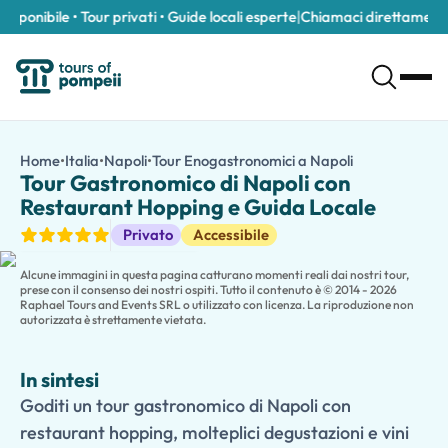
onibile • Tour privati • Guide locali esperte
|
Chiamaci direttamente al
Tour Gastronomico di Napoli con Restaurant Hopping e Guida L
/it/tour/tour-gastronomico-di-napoli-con-restaurant-hopping
Home
•
Italia
•
Napoli
•
Tour Enogastronomici a Napoli
Tour Gastrono
Goditi un tour gastronomico di Napoli con restaurant hopping, molt
Tour Gastronomico di Napoli con
Assapora i migliori sapori dell'Italia meridionale in questo
tour 
Restaurant Hopping e Guida Locale
Accompagnato da un esperto locale, visiterai una collezione accur
Tour Enogastronomici
Privato
Accessibile
Passeggia attraverso affascinanti quartieri e piazze vivaci, impara
Perfetto per coppie, gruppi di amici e appassionati di gastronom
Alcune immagini in questa pagina catturano momenti reali dai nostri tour,
prese con il consenso dei nostri ospiti. Tutto il contenuto è © 2014 - 2026
Raphael Tours and Events SRL o utilizzato con licenza. La riproduzione non
autorizzata è strettamente vietata.
In sintesi
Goditi un tour gastronomico di Napoli con
restaurant hopping, molteplici degustazioni e vini