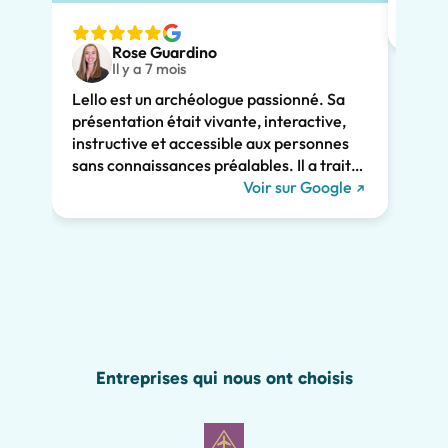
adapt
nous v
Rose Guardino
deux 
Il y a 7 mois
avec 
Lello est un archéologue passionné. Sa
comme
présentation était vivante, interactive,
Son e
instructive et accessible aux personnes
clair
sans connaissances préalables. Il a traité
consi
de l'histoire de Pompéi et l'a liée à la vie
Voir sur Google
somme
actuelle. Il a su nous captiver pendant les
persp
deux heures et nous recommandons
Pompé
vivement sa visite. Nous aurions manqué
sincè
tant de merveilles de Pompéi sans lui, y
compris les graffitis romains présentés
ci-dessous !
Entreprises qui nous ont choisis