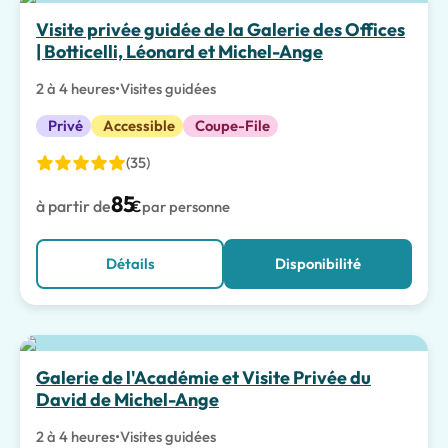
Meilleur choix
Visite privée guidée de la Galerie des Offices
| Botticelli, Léonard et Michel-Ange
2 à 4 heures
•
Visites guidées
Privé
Accessible
Coupe-File
(35)
85
à partir de
€
par personne
Détails
Disponibilité
Meilleur choix
Galerie de l'Académie et Visite Privée du
David de Michel-Ange
2 à 4 heures
•
Visites guidées