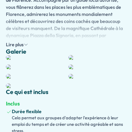
de Florence
. Accompagné par un guide local autorisé,
vous flânerez dans les places les plus emblématiques de
Florence, admirerez les monuments mondialement
célèbres et découvrirez des coins cachés que beaucoup
de visiteurs manquent. De la magnifique
Cathédrale
à la
dynamique
Piazza della Signoria
, en passant par
l'historique
Ponte Vecchio
, chaque arrêt révèle un
Lire plus
chapitre fascinant du passé extraordinaire de Florence.
Galerie
Votre guide privé adaptera l'expérience à vos intérêts,
que vous soyez passionné par l'art de la Renaissance,
l'architecture, l'histoire ou les traditions locales.
Le
ramassage optionnel à l'hôtel
de votre hébergement
centralement situé à Florence est disponible pour un
Ce qui est inclus
début de journée sans tracas.
Inclus
Les familles peuvent profiter d'une
version adaptée aux
Durée flexible
enfants
avec des histoires amusantes, des activités
Cela permet aux groupes d'adapter l'expérience à leur
interactives et des jeux engageants conçus pour divertir
emploi du temps et de créer une activité agréable et sans
les jeunes voyageurs. Nous proposons également une
stress.