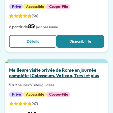
Privé
Accessible
Coupe-File
(34)
85
à partir de
€
par personne
Détails
Disponibilité
Meilleur choix
Meilleure visite privée de Rome en journée
complète | Colosseum, Vatican, Trevi et plus
5 à 9 heures
•
Visites guidées
Privé
Accessible
Coupe-File
(47)