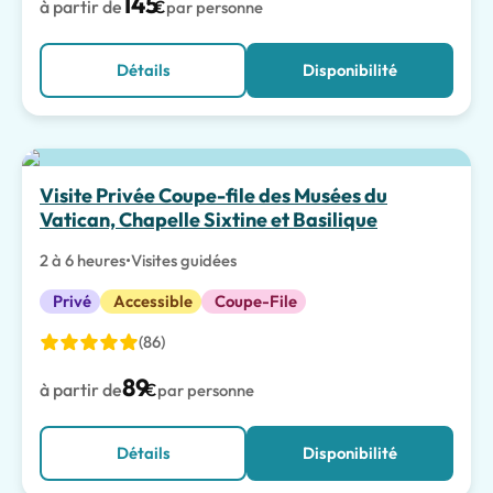
145
à partir de
€
par personne
Détails
Disponibilité
Meilleur choix
Visite Privée Coupe-file des Musées du
Vatican, Chapelle Sixtine et Basilique
2 à 6 heures
•
Visites guidées
Privé
Accessible
Coupe-File
(86)
89
à partir de
€
par personne
Détails
Disponibilité