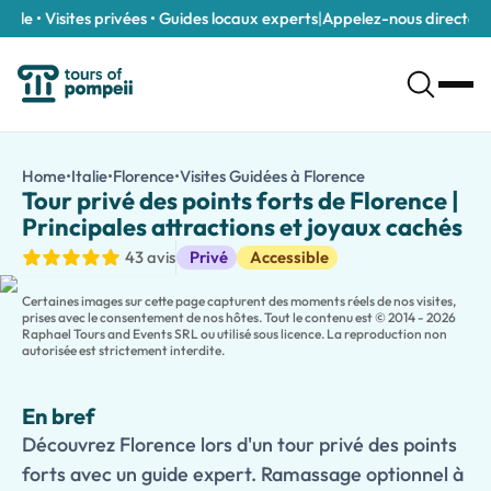
le • Visites privées • Guides locaux experts
|
Appelez-nous directement
Tour privé des points forts de Florence | Principales attractions
/fr/tours/tour-prive-des-points-forts-de-florence-principales
Home
•
Italie
•
Florence
•
Visites Guidées à Florence
Tour privé des poi
Découvrez Florence lors d'un tour privé des points forts avec u
Tour privé des points forts de Florence |
Découvrez la beauté, l'histoire et le charme de la capitale de l
Principales attractions et joyaux cachés
Votre guide privé adaptera l'expérience à vos intérêts, que vous s
Visites guidées
43 avis
Privé
Accessible
Les familles peuvent profiter d'une
version adaptée aux enfan
Vous voulez voir encore plus ? Prolongez votre expérience en u
Certaines images sur cette page capturent des moments réels de nos visites,
prises avec le consentement de nos hôtes. Tout le contenu est © 2014 - 2026
Raphael Tours and Events SRL ou utilisé sous licence. La reproduction non
autorisée est strictement interdite.
En bref
Découvrez Florence lors d'un tour privé des points
forts avec un guide expert. Ramassage optionnel à