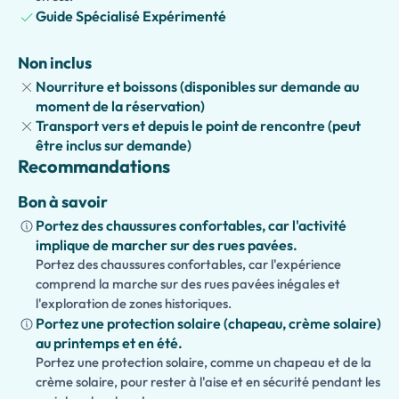
version accessible
, avec des itinéraires soigneusement
Guide Spécialisé Expérimenté
planifiés pour les personnes ayant des besoins de
mobilité.
Non inclus
Nourriture et boissons (disponibles sur demande au
Vous voulez voir encore plus ? Prolongez votre expérience
moment de la réservation)
en un
tour privé d'une journée complète
en ajoutant des
Transport vers et depuis le point de rencontre (peut
visites à la
Galerie de l'Académie
, la
Galerie des Offices
,
être inclus sur demande)
le
Palais Pitti
, les
Jardins de Boboli
, la
Basilique Sainte-
Recommandations
Croix
, ou le
Marché de San Lorenzo
. Que ce soit votre
première visite ou un retour, ce tour privé et personnalisé
Bon à savoir
est la présentation parfaite de la beauté intemporelle de
Portez des chaussures confortables, car l'activité
Florence.
implique de marcher sur des rues pavées.
Portez des chaussures confortables, car l'expérience
comprend la marche sur des rues pavées inégales et
l'exploration de zones historiques.
Portez une protection solaire (chapeau, crème solaire)
au printemps et en été.
Portez une protection solaire, comme un chapeau et de la
crème solaire, pour rester à l'aise et en sécurité pendant les