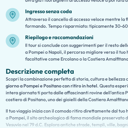
avrà già i tuoi biglietti di accesso veloce a portata 
Ingresso senza coda
Attraverso il cancello di accesso veloce mentre la f
formando. Tempo risparmiato: tipicamente 30-60 m
Riepilogo e raccomandazioni
Il tour si conclude con suggerimenti per il resto del
a Pompei o Napoli, il percorso migliore verso il tuo 
facoltative come Ercolano o la Costiera Amalfitana
Descrizione completa
Scopri la combinazione perfetta di storia, cultura e bellezza 
giorno a Pompei e Positano con ritiro in hotel
. Questa esperi
intera giornata ti porta dalle affascinanti rovine dell'antica 
costiero di Positano, uno dei gioielli della Costiera Amalfitan
Il tuo viaggio inizia con il comodo ritiro direttamente dal t
a
Pompei
, il sito archeologico di fama mondiale preservato d
Vesuvio
nel 79 d.C. Esplora antiche strade, templi, ville, bagn