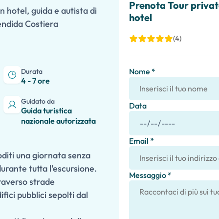
Prenota Tour privato
n hotel, guida e autista di
hotel
lendida Costiera
(4)
Nome *
Durata
4 - 7 ore
Guidato da
Data
Guida turistica
nazionale autorizzata
Email *
oditi una giornata senza
urante tutta l'escursione.
Messaggio *
raverso strade
ici pubblici sepolti dal