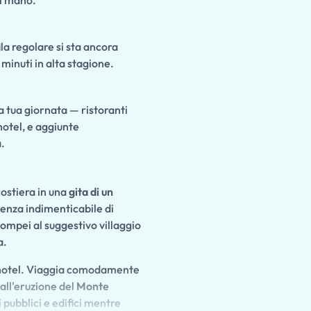
di mano.
ila regolare si sta ancora
inuti in alta stagione.
la tua giornata — ristoranti
hotel, e aggiunte
.
costiera in una
gita di un
enza indimenticabile di
Pompei al suggestivo villaggio
a.
uo hotel. Viaggia comodamente
all'eruzione del
Monte
i pubblici e edifici mentre