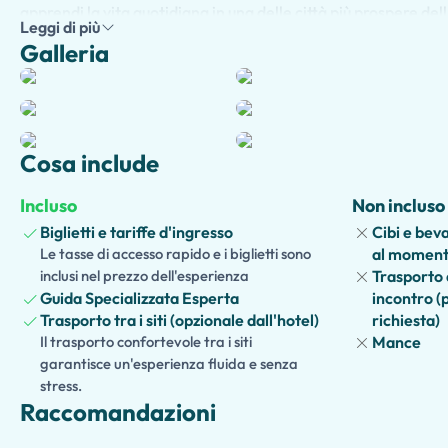
apprendi la vita quotidiana in una delle città più prospere d
Leggi di più
straordinari tesori archeologici e affascinanti storie che da
Galleria
Dopo aver visitato Pompei, continua lungo la spettacolare
Co
Positano
, rinomata per le sue case colorate arroccate sulle s
affascinanti, le boutique eleganti e le spettacolari viste sul m
per passeggiare per il pittoresco paese, rilassarti sul lungoma
Cosa include
artigiani locali o assaporare l'autentica cucina italiana in uno
della zona.
Incluso
Non incluso
Biglietti e tariffe d'ingresso
Cibi e beva
Con trasporti confortevoli, un itinerario accuratamente piani
Le tasse di accesso rapido e i biglietti sono
al momento
personalizzata durante tutto il giorno, questo tour offre il per
inclusi nel prezzo dell'esperienza
Trasporto d
antica e fascino mediterraneo. Vivi due delle destinazioni più 
Guida Specializzata Esperta
incontro (
un'indimenticabile gita di un giorno.
Trasporto tra i siti (opzionale dall'hotel)
richiesta)
Il trasporto confortevole tra i siti
Mance
garantisce un'esperienza fluida e senza
stress.
Raccomandazioni