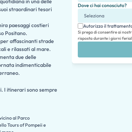
quotidiana in una delle
Dove ci hai conosciuto?
uoi straordinari tesori
ira paesaggi costieri
Autorizzo il trattament
Si prega di consentire ai nostr
so Positano.
risposta durante i giorni feriali
per affascinanti strade
li e rilassati al mare.
rimenta due delle
giornata indimenticabile
terraneo.
i. I itinerari sono sempre
 vicino al Parco
ello Tours of Pompeii e