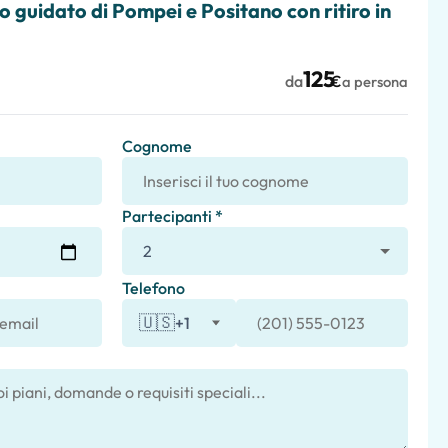
 guidato di Pompei e Positano con ritiro in
125
da
€
a persona
Cognome
Partecipanti *
Telefono
🇺🇸
+1